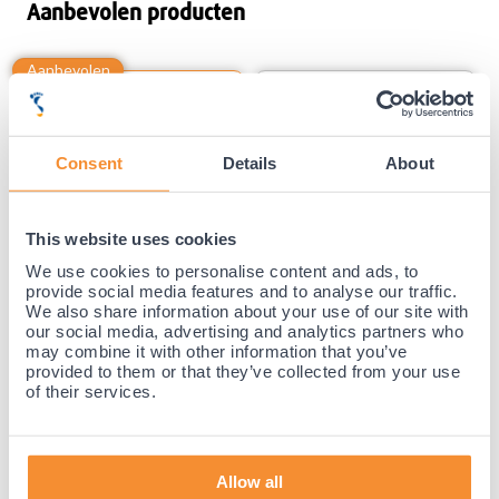
Aanbevolen producten
Consent
Details
About
Beste Prijs /
Kuitbrace
Kwaliteit
This website uses cookies
verhouding
Super Ortho Kuitbrace
Gladiator Sports Compressiekousen
We use cookies to personalise content and ads, to
(Zwart of wit) (Per paar)
provide social media features and to analyse our traffic.
(18)
(42)
We also share information about your use of our site with
our social media, advertising and analytics partners who
may combine it with other information that you’ve
provided to them or that they’ve collected from your use
23,
99
29,
99
of their services.
Voor 23:59 besteld,
Voor 23:59 besteld,
binnen 1-3 werkdagen bezorgd.
binnen 1-3 werkdagen bezorgd.
Allow all