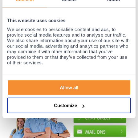
This website uses cookies
35 jaar medische ervaring!
We use cookies to personalise content and ads, to
Nr.1 in Benelux en Duitsland!
provide social media features and to analyse our traffic.
We also share information about your use of our site with
Gratis verzending vanaf €50,-
our social media, advertising and analytics partners who
Voor 23:00 besteld, morgen thuis!
may combine it with other information that you’ve
provided to them or that they’ve collected from your use
Gratis retourneren en 14 dagen uitproberen!
of their services.
Achteraf betalen mogelijk! Nergens goedkoper!
Allow all
Customize