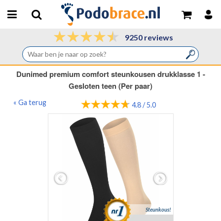
9250 reviews
Dunimed premium comfort steunkousen drukklasse 1 -
Gesloten teen (Per paar)
« Ga terug
4.8 / 5.0
Steunkous!