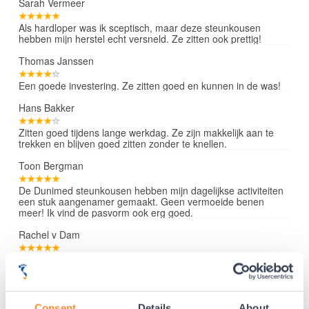
Sarah Vermeer
Als hardloper was ik sceptisch, maar deze steunkousen
hebben mijn herstel echt versneld. Ze zitten ook prettig!
Thomas Janssen
Een goede investering. Ze zitten goed en kunnen in de was!
Hans Bakker
Zitten goed tijdens lange werkdag. Ze zijn makkelijk aan te
trekken en blijven goed zitten zonder te knellen.
Toon Bergman
De Dunimed steunkousen hebben mijn dagelijkse activiteiten
een stuk aangenamer gemaakt. Geen vermoeide benen
meer! Ik vind de pasvorm ook erg goed.
Rachel v Dam
Ik draag ze dagelijks en merk een groot verschil in de zwelling
van mijn benen. De kousen zijn bovendien mooi en niet te
zwaar.
Lees verder »
Consent
Details
About