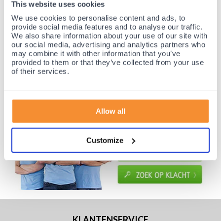
This website uses cookies
Gratis verzending vanaf €50,-
We use cookies to personalise content and ads, to
Voor 21:30 besteld, morgen thuis!
provide social media features and to analyse our traffic.
Gratis retourneren en 14 dagen uitproberen!
We also share information about your use of our site with
our social media, advertising and analytics partners who
Achteraf betalen mogelijk! Nergens goedkoper!
may combine it with other information that you’ve
provided to them or that they’ve collected from your use
of their services.
Allow all
Customize
KLANTENSERVICE