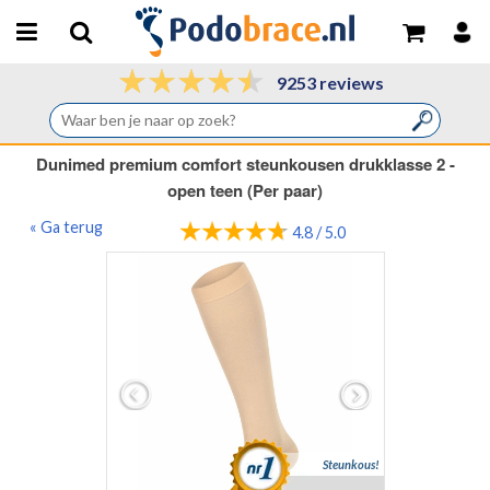
9253 reviews
Dunimed premium comfort steunkousen drukklasse 2 -
open teen (Per paar)
« Ga terug
4.8 / 5.0
Steunkous!