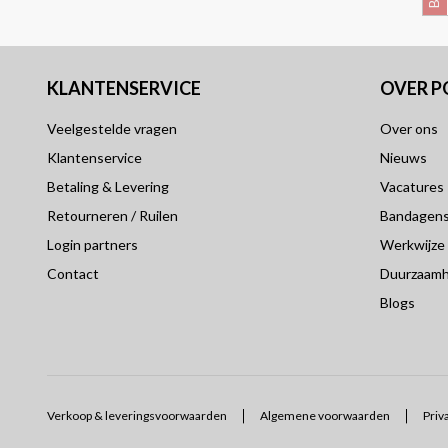
KLANTENSERVICE
OVER 
Veelgestelde vragen
Over ons
Klantenservice
Nieuws
Betaling & Levering
Vacatures
Retourneren / Ruilen
Bandagensp
Login partners
Werkwijze
Contact
Duurzaamh
Blogs
Verkoop & leveringsvoorwaarden
Algemene voorwaarden
Priv