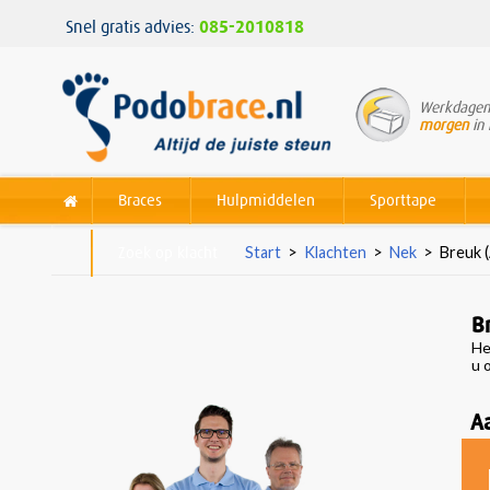
Snel gratis advies:
085-2010818
Werkdagen 
morgen
in 
Braces
Hulpmiddelen
Sporttape
Zoek op klacht
Start
>
Klachten
>
Nek
>
Breuk (
B
He
u 
A