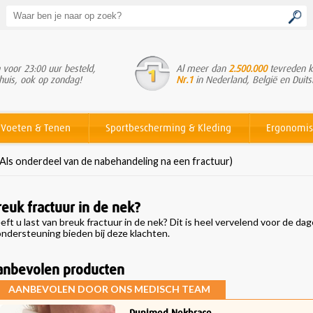
voor 23:00 uur besteld,
Al meer dan
2.500.000
tevreden k
huis, ook op zondag!
Nr.1
in Nederland, België en Duits
Voeten & Tenen
Sportbescherming & Kleding
Ergonomis
Als onderdeel van de nabehandeling na een fractuur)
reuk fractuur in de nek?
eft u last van breuk fractuur in de nek? Dit is heel vervelend voor de d
ondersteuning bieden bij deze klachten.
anbevolen producten
AANBEVOLEN DOOR ONS MEDISCH TEAM