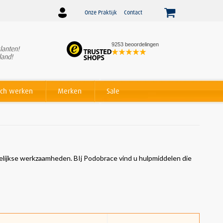
Onze Praktijk
Contact
9253 beoordelingen
lanten!
Winnaar
Beslist Webshop
land!
Award voor beste service!
ch werken
Merken
Sale
agelijkse werkzaamheden. BIj Podobrace vind u hulpmiddelen die