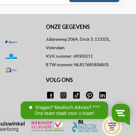
ONZE GEGEVENS
Julianaweg 206A, Dock 3, 1131DL,
Volendam
KVK nummer: 69003211
BTW nummer: NL857685806B01
VOLG ONS
T