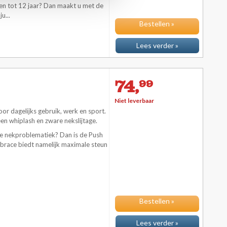
en tot 12 jaar? Dan maakt u met de
u...
Bestellen »
Lees verder »
74,
99
Niet leverbaar
or dagelijks gebruik, werk en sport.
 een whiplash en zware nekslijtage.
te nekproblematiek? Dan is de Push
brace biedt namelijk maximale steun
Bestellen »
Lees verder »