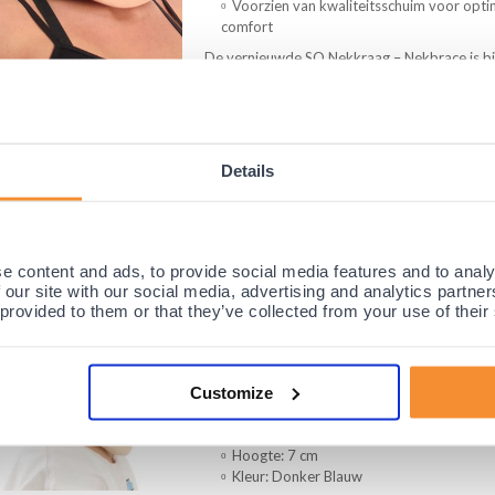
Voorzien van kwaliteitsschuim voor opti
comfort
De vernieuwde SO Nekkraag – Nekbrace is bij
speciaal ontworpen anatomisch gevormd kwa
Nekkraag – Nekbrace niet alleen optimale ste.
Dagelijks
Ontspanning
Sport
Details
e content and ads, to provide social media features and to analy
Morsa Kinder Nekbrace - kinder nekkraag
 our site with our social media, advertising and analytics partn
 provided to them or that they’ve collected from your use of their
(10)
Voor alle middelzware en zware nekprobl
werk en sport.
Customize
Kinder nekbrace is speciaal ontworpen vo
problemen.
Lengte: 38 cm
Hoogte: 7 cm
Kleur: Donker Blauw