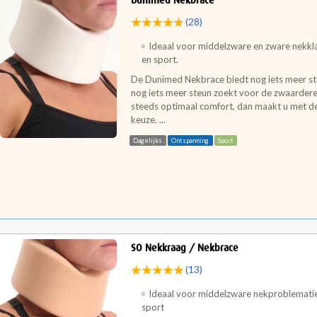
Dunimed Nekbrace
(28)
Ideaal voor middelzware en zware nekkla
en sport.
De Dunimed Nekbrace biedt nog iets meer st
nog iets meer steun zoekt voor de zwaarder
steeds optimaal comfort, dan maakt u met d
keuze. ...
Dagelijks
Ontspanning
Sport
SO Nekkraag / Nekbrace
(13)
Ideaal voor middelzware nekproblematiek
sport