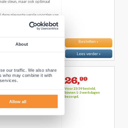
male steun, maar ook optimaal
 deze nieuwste versie voorzien van
liteitsschuim, waardoor de SO
..
Bestellen »
About
Lees verder »
se our traffic. We also share
 (Donker blauw)
ers who may combine it with
26,
99
 services.
Voor 23:59 besteld,
ematiek en voor dagelijks gebruik,
binnen 1-3 werkdagen
bezorgd.
Allow all
or kinderen tot 12 jaar voor alle nek