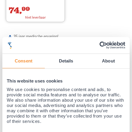
74,
99
Niet leverbaar
35 jaar medische ervaring!
Nr.1 in Benelux en Duitsland!
Gratis verzending vanaf €50,-
Voor 21:30 besteld, morgen thuis!
Consent
Details
About
Gratis retourneren en 14 dagen uitproberen!
Achteraf betalen mogelijk! Nergens goedkoper!
This website uses cookies
We use cookies to personalise content and ads, to
provide social media features and to analyse our traffic.
We also share information about your use of our site with
our social media, advertising and analytics partners who
may combine it with other information that you’ve
provided to them or that they’ve collected from your use
of their services.