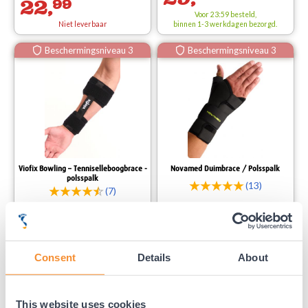
22,
99
Voor 23:59 besteld,
Niet leverbaar
binnen 1-3 werkdagen bezorgd.
Beschermingsniveau 3
Beschermingsniveau 3
Viofix Bowling – Tenniselleboogbrace -
Novamed Duimbrace / Polsspalk
polsspalk
(13)
(7)
34,
99
44,
99
Consent
Details
About
Voor 23:59 besteld,
Voor 23:59 besteld,
binnen 1-3 werkdagen bezorgd.
binnen 1-3 werkdagen bezorgd.
This website uses cookies