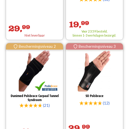
19,
99
29,
99
Voor 23:59 besteld,
Niet leverbaar
binnen 1-3 werkdagen bezorgd.
Beschermingsniveau 2
Beschermingsniveau 3
Dunimed Polsbrace Carpaal Tunnel
SO Polsbrace
Syndroom
(12)
(21)
29,
99