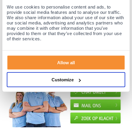
35 jaar medische ervaring!
We use cookies to personalise content and ads, to
Nr.1 in Benelux en Duitsland!
provide social media features and to analyse our traffic.
We also share information about your use of our site with
Gratis verzending vanaf €50,-
our social media, advertising and analytics partners who
Voor 21:30 besteld, morgen thuis!
may combine it with other information that you’ve
provided to them or that they’ve collected from your use
Gratis retourneren en 14 dagen uitproberen!
of their services.
Achteraf betalen mogelijk! Nergens goedkoper!
Allow all
Customize