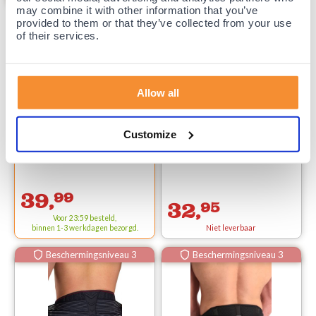
Beschermingsniveau 3
may combine it with other information that you’ve
provided to them or that they’ve collected from your use
of their services.
Beste Prijs /
Allow all
Kwaliteit
verhouding!
Dunimed Premium rugbrace met
Morsa lumbar support met baleinen -
baleinen
one size
Customize
(34)
39,
99
32,
95
Voor 23:59 besteld,
binnen 1-3 werkdagen bezorgd.
Niet leverbaar
Beschermingsniveau 3
Beschermingsniveau 3