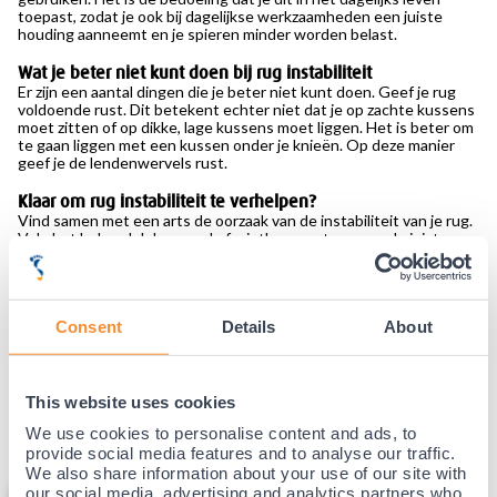
toepast, zodat je ook bij dagelijkse werkzaamheden een juiste
houding aanneemt en je spieren minder worden belast.
Wat je beter niet kunt doen bij rug instabiliteit
Er zijn een aantal dingen die je beter niet kunt doen. Geef je rug
voldoende rust. Dit betekent echter niet dat je op zachte kussens
moet zitten of op dikke, lage kussens moet liggen. Het is beter om
te gaan liggen met een kussen onder je knieën. Op deze manier
geef je de lendenwervels rust.
Klaar om rug instabiliteit te verhelpen?
Vind samen met een arts de oorzaak van de instabiliteit van je rug.
Volg het behandelplan van de fysiotherapeut en voer de juiste
oefeningen uit. Gebruik hulpmiddelen zoals een brace om de
onderrug te ondersteunen. Weet je niet welke brace geschikt is?
Bij Podobrace hebben we verschillende
rugbraces
die zorgen voor
de juiste ondersteuning.
Consent
Details
About
Vragen over welke brace geschikt is voor een specifieke klacht of
heb je een andere vraag? Neem
contact
op met ons team van
specialisten. Wij helpen je graag met de juiste ondersteuning.
This website uses cookies
We use cookies to personalise content and ads, to
Aanbevolen producten
provide social media features and to analyse our traffic.
We also share information about your use of our site with
our social media, advertising and analytics partners who