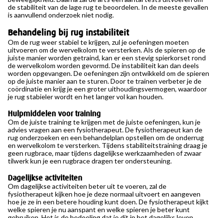
de stabiliteit van de lage rug te beoordelen. In de meeste gevallen
is aanvullend onderzoek niet nodig.
Behandeling bij rug instabiliteit
Om de rug weer stabiel te krijgen, zul je oefeningen moeten
uitvoeren om de wervelkolom te versterken. Als de spieren op de
juiste manier worden getraind, kan er een stevig spierkorset rond
de wervelkolom worden gevormd. De instabiliteit kan dan deels
worden opgevangen. De oefeningen zijn ontwikkeld om de spieren
op de juiste manier aan te sturen. Door te trainen verbeter je de
coördinatie en krijg je een groter uithoudingsvermogen, waardoor
je rug stabieler wordt en het langer vol kan houden.
Hulpmiddelen voor training
Om de juiste training te krijgen met de juiste oefeningen, kun je
advies vragen aan een fysiotherapeut. De fysiotherapeut kan de
rug onderzoeken en een behandelplan opstellen om de onderrug
en wervelkolom te versterken. Tijdens stabiliteitstraining draag je
geen rugbrace, maar tijdens dagelijkse werkzaamheden of zwaar
tilwerk kun je een rugbrace dragen ter ondersteuning.
Dagelijkse activiteiten
Om dagelijkse activiteiten beter uit te voeren, zal de
fysiotherapeut kijken hoe je deze normaal uitvoert en aangeven
hoe je ze in een betere houding kunt doen. De fysiotherapeut kijkt
welke spieren je nu aanspant en welke spieren je beter kunt
gebruiken. Het is de bedoeling dat je dit in het dagelijks leven