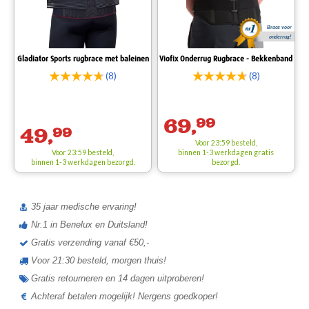
Brace voor
onderrug!
Gladiator Sports rugbrace met baleinen
Viofix Onderrug Rugbrace - Bekkenband
(8)
(8)
69,
99
49,
99
Voor 23:59 besteld,
Voor 23:59 besteld,
binnen 1-3 werkdagen
gratis
binnen 1-3 werkdagen bezorgd.
bezorgd.
35 jaar medische ervaring!
Nr.1 in Benelux en Duitsland!
Gratis verzending vanaf €50,-
Voor 21:30 besteld, morgen thuis!
Gratis retourneren en 14 dagen uitproberen!
Achteraf betalen mogelijk! Nergens goedkoper!