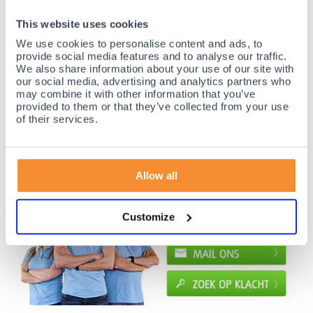
35 jaar medische ervaring!
This website uses cookies
Nr.1 in Benelux en Duitsland!
We use cookies to personalise content and ads, to
Gratis verzending vanaf €50,-
provide social media features and to analyse our traffic.
Voor 23:00 besteld, morgen thuis!
We also share information about your use of our site with
our social media, advertising and analytics partners who
Gratis retourneren en 14 dagen uitproberen!
may combine it with other information that you’ve
Achteraf betalen mogelijk! Nergens goedkoper!
provided to them or that they’ve collected from your use
of their services.
Allow all
Customize