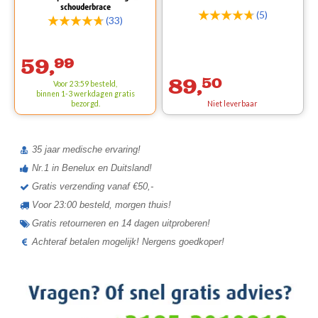
schouderbrace
(5)
(33)
59,
99
89,
50
Voor 23:59 besteld,
binnen 1-3 werkdagen
gratis
bezorgd.
Niet leverbaar
35 jaar medische ervaring!
Nr.1 in Benelux en Duitsland!
Gratis verzending vanaf €50,-
Voor 23:00 besteld, morgen thuis!
Gratis retourneren en 14 dagen uitproberen!
Achteraf betalen mogelijk! Nergens goedkoper!