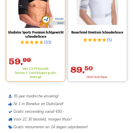
Schouder
brace!
Gladiator Sports Premium lichtgewicht
Bauerfeind Omotrain Schouderbrace
schouderbrace
(5)
(33)
59,
99
89,
50
Voor 23:59 besteld,
binnen 1-3 werkdagen
gratis
bezorgd.
Niet leverbaar
35 jaar medische ervaring!
Nr.1 in Benelux en Duitsland!
Gratis verzending vanaf €50,-
Voor 21:30 besteld, morgen thuis!
Gratis retourneren en 14 dagen uitproberen!