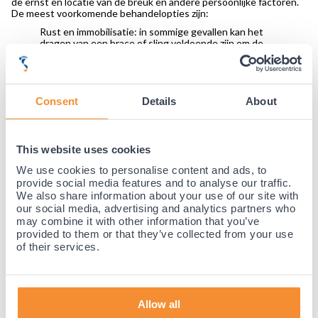
de ernst en locatie van de breuk en andere persoonlijke factoren.
De meest voorkomende behandelopties zijn:
Rust en immobilisatie: in sommige gevallen kan het
dragen van een brace of sling voldoende zijn om de
breuk te genezen.
Chirurgie: in sommige gevallen is chirurgische
behandeling nodig, zoals plaatsing van schroeven,
platen of staven om de breuk te fixeren.
Fysiotherapie en revalidatie: na genezing, is het
Consent
Details
About
belangrijk om uw spieren en gewrichten weer te
versterken door middel van fysiotherapie en
revalidatie.
Pijnbestrijding: pijnstillers of andere medicijnen
This website uses cookies
kunnen worden voorgeschreven om de pijn te
verlichten.
We use cookies to personalise content and ads, to
provide social media features and to analyse our traffic.
Conclusie
We also share information about your use of our site with
Het is belangrijk om te weten dat de behandeling van een
our social media, advertising and analytics partners who
gebroken sleutelbeen een samenwerking tussen u, uw arts en
may combine it with other information that you’ve
andere medische professionals vereist. Uw arts zal samen met u
provided to them or that they’ve collected from your use
de beste behandeling bespreken die aansluit bij uw specifieke
of their services.
geval. Een
sleutelbeen brace
of een
mitella
kan u helpen om de pijn
te verlichten tijdens het revalidatieproces. Neem vooral eens
contact met ons op voor meer informatie over het gebruik van een
brace of mitella bij deze klacht.
Allow all