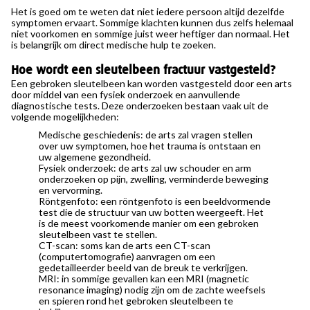
Het is goed om te weten dat niet iedere persoon altijd dezelfde
symptomen ervaart. Sommige klachten kunnen dus zelfs helemaal
niet voorkomen en sommige juist weer heftiger dan normaal. Het
is belangrijk om direct medische hulp te zoeken.
Hoe wordt een sleutelbeen fractuur vastgesteld?
Een gebroken sleutelbeen kan worden vastgesteld door een arts
door middel van een fysiek onderzoek en aanvullende
diagnostische tests. Deze onderzoeken bestaan vaak uit de
volgende mogelijkheden:
Medische geschiedenis: de arts zal vragen stellen
over uw symptomen, hoe het trauma is ontstaan en
uw algemene gezondheid.
Fysiek onderzoek: de arts zal uw schouder en arm
onderzoeken op pijn, zwelling, verminderde beweging
en vervorming.
Röntgenfoto: een röntgenfoto is een beeldvormende
test die de structuur van uw botten weergeeft. Het
is de meest voorkomende manier om een gebroken
sleutelbeen vast te stellen.
CT-scan: soms kan de arts een CT-scan
(computertomografie) aanvragen om een
gedetailleerder beeld van de breuk te verkrijgen.
MRI: in sommige gevallen kan een MRI (magnetic
resonance imaging) nodig zijn om de zachte weefsels
en spieren rond het gebroken sleutelbeen te