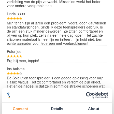
verlichting van de pijn verwacht. Misschien werkt het beter
voor andere voetproblemen.
Linda 3399
Mijn tenen zijn al jaren een probleem, vooral door klauwtenen
en standafwijkingen. Sinds ik deze teenspreiders gebruik, is
de pijn een stuk minder geworden. Ze zitten comfortabel en
blijven op hun plek, zelfs na een hele dag lopen. Het zachte
siliconen materiaal is heel fijn en irriteert mijn huid niet. Een
echte aanrader voor iedereen met voetproblemen!
Petertjee
Erg blij mee, toppie!
Iris Aalsma
De Solelution teenspreider is een goede oplossing voor mijn
Hallux Valgus. Het zit comfortabel en verlicht de pijn direct.
Het enige nadeel is dat ze in sommige strakke schoenen wat
dik aanvoelen, maar in schoenen met een brede voorvoet
werken ze perfect. Over het algemeen erg tevreden!
Lees verder »
Consent
Details
About