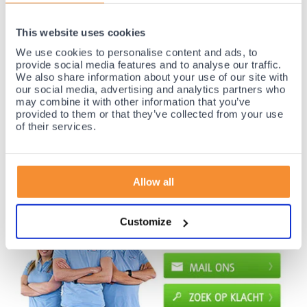
35 jaar medische ervaring!
This website uses cookies
Nr.1 in Benelux en Duitsland!
We use cookies to personalise content and ads, to
provide social media features and to analyse our traffic.
Gratis verzending vanaf €50,-
We also share information about your use of our site with
Voor 21:30 besteld, morgen thuis!
our social media, advertising and analytics partners who
may combine it with other information that you’ve
Gratis retourneren en 14 dagen uitproberen!
provided to them or that they’ve collected from your use
Achteraf betalen mogelijk! Nergens goedkoper!
of their services.
Allow all
Customize