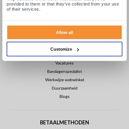
Login partners
provided to them or that they’ve collected from your use
Contact
of their services.
Allow all
OVER PODOBRACE
Over ons
Customize
Nieuws
Vacatures
Bandagenspezialist
Werkwijze webwinkel
Duurzaamheid
Blogs
BETAALMETHODEN