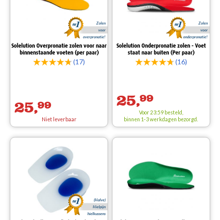
Zolen
Zolen
voor
voor
overpronatie!
onderpronatie!
Solelution Overpronatie zolen voor naar
Solelution Onderpronatie zolen - Voet
binnenstaande voeten (per paar)
staat naar buiten (Per paar)
(17)
(16)
25,
99
25,
99
Voor 23:59 besteld,
Niet leverbaar
binnen 1-3 werkdagen bezorgd.
(Halve)
Hielpijn
hielkussens