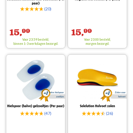
paar)
(20)
15,
99
15,
99
Voor 23:59 besteld,
Voor 23:00 besteld,
binnen 1-3 werkdagen bezorgd.
morgen bezorgd.
halve hielspoor
Zolen voor
zooltjes
holvoet
Hielspoor (halve) gelzooltjes (Per paar)
Solelution Holvoet zolen
(47)
(26)