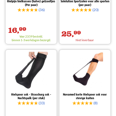
Hielpijn hielkussen (halve) gelzooltjes
Solelution Sportzolen voor alle sporten
(Per paar)
(per paar)
(36)
(20)
16,
99
25,
99
Voor 23:59 besteld,
binnen 1-3 werkdagen bezorgd.
Niet leverbaar
Hielspoor sok - Strassburg sok -
Novamed korte Hielspoor sok voor
Nachtspalk (per stuk)
stevige kuiten
(33)
(8)