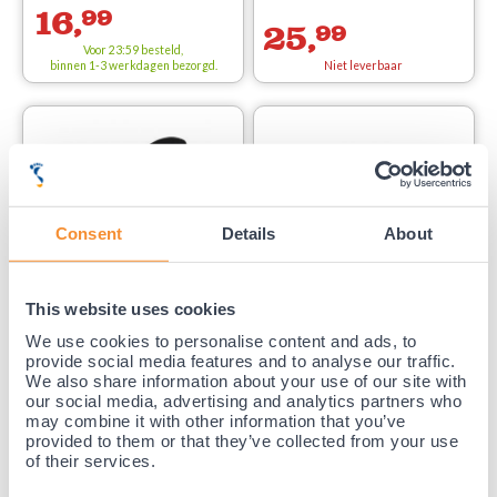
16,
99
25,
99
Voor 23:59 besteld,
binnen 1-3 werkdagen bezorgd.
Niet leverbaar
Consent
Details
About
inlegzool
voor de platvoet
MYSOLE Special Stabilizer inlegzolen
Solelution High heel comfort inlegzolen
This website uses cookies
(Per paar)
(Per paar)
(5)
(16)
We use cookies to personalise content and ads, to
provide social media features and to analyse our traffic.
We also share information about your use of our site with
our social media, advertising and analytics partners who
29,
99
may combine it with other information that you’ve
15,
99
provided to them or that they’ve collected from your use
Voor 23:59 besteld,
of their services.
binnen 1-3 werkdagen bezorgd.
Niet leverbaar