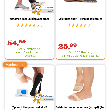
Klapvoet
brace!
Novamed Foot up klapvoet brace
Solelution Sport - Running inlegzolen
(29)
(18)
54,
99
25,
99
Voor 23:59 besteld,
binnen 1-3 werkdagen
gratis
Voor 23:59 besteld,
bezorgd.
binnen 1-3 werkdagen bezorgd.
Oplossing voor
Hielspoor!
Tip! Anti hielspoor pakket - 2
Solelution voorvoetkussen (softgel) (Per