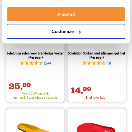
Allow all
Customize
Solelution zolen voor branderige voeten
Solelution Sokken met siliconen gel hiel
(Per paar)
(Per paar)
(24)
(8)
25,
99
14,
99
Voor 23:59 besteld,
binnen 1-3 werkdagen bezorgd.
Niet leverbaar