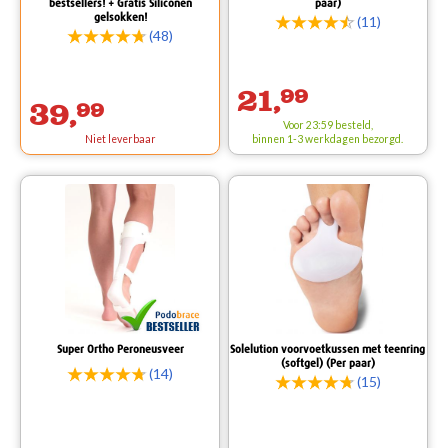
bestsellers! + Gratis Siliconen
paar)
gelsokken!
(11)
(48)
21,
99
39,
99
Voor 23:59 besteld,
Niet leverbaar
binnen 1-3 werkdagen bezorgd.
Super Ortho Peroneusveer
Solelution voorvoetkussen met teenring
(softgel) (Per paar)
(14)
(15)