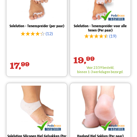
Solelution - Tenenspreider (per paar)
Solelution - Tenenspreider voor alle
tenen (Per paar)
(12)
(19)
19,
99
17,
99
Voor 23:59 besteld,
binnen 1-3 werkdagen bezorgd.
Solelution Siliconen Hiel Gelsokken (Per
Haglund Hiel Sokken (Per paar)