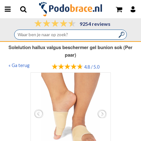
9254 reviews
Solelution hallux valgus beschermer gel bunion sok (Per
paar)
« Ga terug
4.8 / 5.0