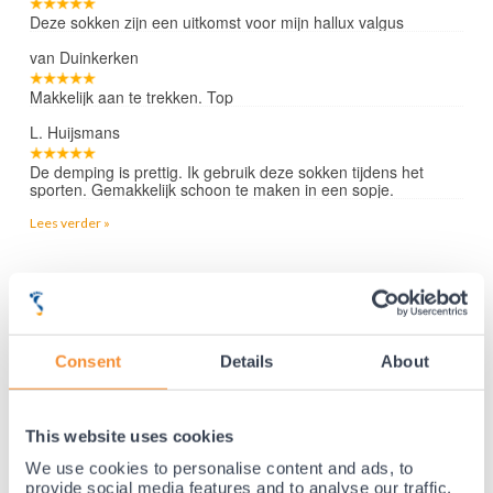
Deze sokken zijn een uitkomst voor mijn hallux valgus
van Duinkerken
Makkelijk aan te trekken. Top
L. Huijsmans
De demping is prettig. Ik gebruik deze sokken tijdens het
sporten. Gemakkelijk schoon te maken in een sopje.
Lees verder »
35 jaar medische ervaring!
Nr.1 in Benelux en Duitsland!
Consent
Details
About
Gratis verzending vanaf €50,-
Voor 21:30 besteld, morgen thuis!
This website uses cookies
Gratis retourneren en 14 dagen uitproberen!
We use cookies to personalise content and ads, to
Achteraf betalen mogelijk! Nergens goedkoper!
provide social media features and to analyse our traffic.