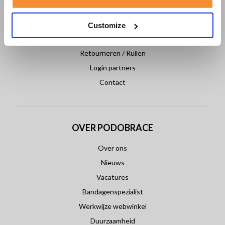
Veelgestelde vragen
Klantenservice
Customize
Betaling & Levering
Retourneren / Ruilen
Login partners
Contact
OVER PODOBRACE
Over ons
Nieuws
Vacatures
Bandagenspezialist
Werkwijze webwinkel
Duurzaamheid