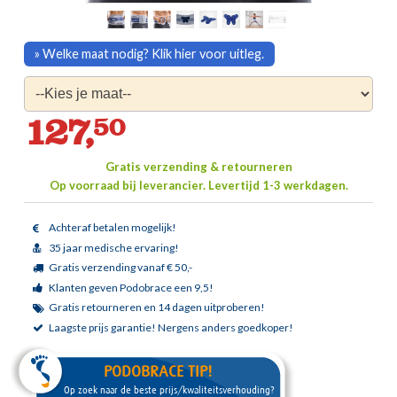
» Welke maat nodig? Klik hier voor uitleg.
127,
50
Gratis verzending & retourneren
Op voorraad bij leverancier.
Levertijd 1-3 werkdagen.
Achteraf betalen mogelijk!
35 jaar medische ervaring!
Gratis verzending vanaf € 50,-
Klanten geven Podobrace een 9,5!
Gratis retourneren en 14 dagen uitproberen!
Laagste prijs garantie!
Nergens anders goedkoper!
PODOBRACE TIP!
Op zoek naar de beste prijs/kwaliteitsverhouding?