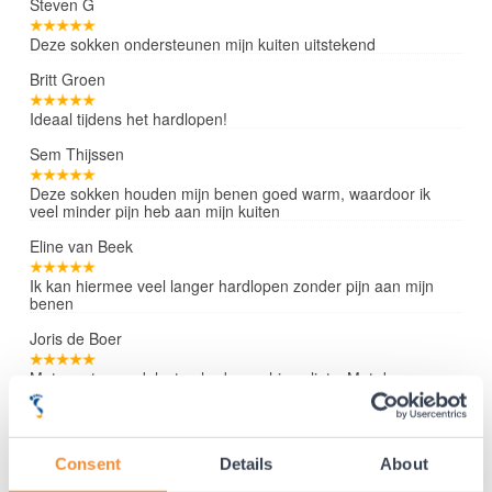
Steven G
Deze sokken ondersteunen mijn kuiten uitstekend
Britt Groen
Ideaal tijdens het hardlopen!
Sem Thijssen
Deze sokken houden mijn benen goed warm, waardoor ik
veel minder pijn heb aan mijn kuiten
Eline van Beek
Ik kan hiermee veel langer hardlopen zonder pijn aan mijn
benen
Joris de Boer
Met sporten vaak last gehad van shin splints. Met deze
sokken heb ik er bijna geen last meer van
Lees verder »
Consent
Details
About