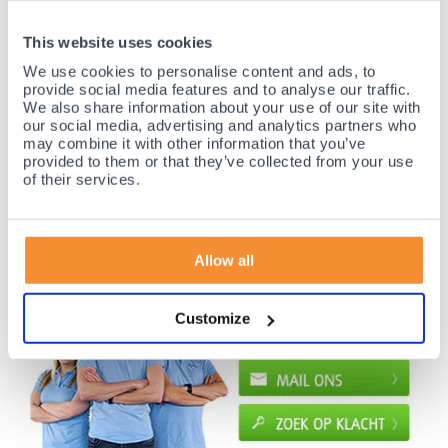
35 jaar medische ervaring!
This website uses cookies
Nr.1 in Benelux en Duitsland!
We use cookies to personalise content and ads, to
Gratis verzending vanaf €50,-
provide social media features and to analyse our traffic.
We also share information about your use of our site with
Voor 21:30 besteld, morgen thuis!
our social media, advertising and analytics partners who
Gratis retourneren en 14 dagen uitproberen!
may combine it with other information that you’ve
provided to them or that they’ve collected from your use
Achteraf betalen mogelijk! Nergens goedkoper!
of their services.
Allow all
Customize