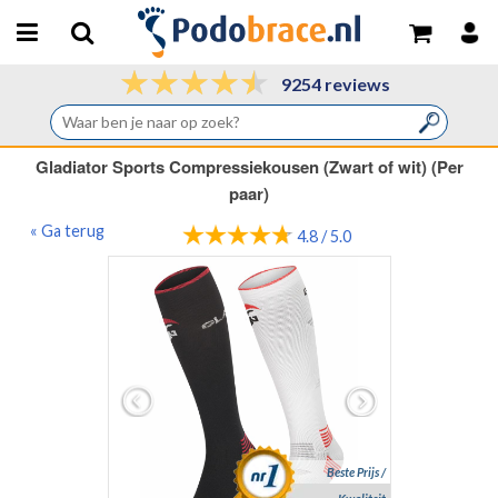
9254 reviews
Gladiator Sports Compressiekousen (Zwart of wit) (Per
paar)
« Ga terug
4.8 / 5.0
Beste Prijs /