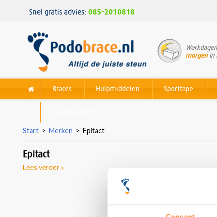
Snel gratis advies:
085-2010818
Werkdagen 
morgen
in 
Braces
Hulpmiddelen
Sporttape
Zoek op klacht
Start
>
Merken
>
Epitact
Epitact
Lees verder »
Consent