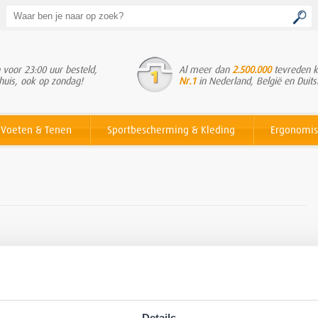
voor 23:00 uur besteld,
Al meer dan
2.500.000
tevreden k
huis, ook op zondag!
Nr.1
in Nederland, België en Duits
Voeten & Tenen
Sportbescherming & Kleding
Ergonomis
Geen resultaten
Details