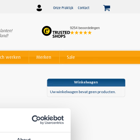
Onze Praktijk
Contact
9254 beoordelingen
lanten!
Winnaar
Beslist Webshop
land!
Award voor beste service!
ch werken
Merken
Sale
Winkelwagen
Uw winkelwagen bevat geen producten.
About