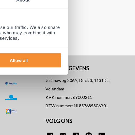
se our traffic. We also share
ers who may combine it with
 services.
Allow all
ONZE GEGEVENS
Julianaweg 206A, Dock 3, 1131DL,
Volendam
KVK nummer: 69003211
BTW nummer: NL857685806B01
VOLG ONS
T