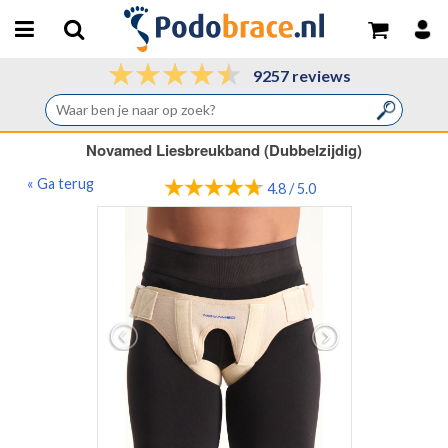
9257 reviews
Novamed Liesbreukband (Dubbelzijdig)
« Ga terug
4.8 / 5.0