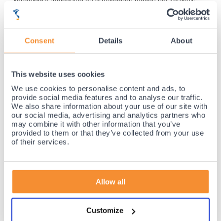
Ook fijn dat de stoel gemakkelijk te monteren was!
Linda van Dijk
Fantastisch comfortabele stoel! De rugleuning en armsteunen
Consent
Details
About
zijn makkelijk verstelbaar, en het kantelmechanisme voelt erg
natuurlijk aan. Perfect voor lange gamesessies. Het
ademende materiaal is ook een groot pluspunt.
This website uses cookies
Lees verder »
We use cookies to personalise content and ads, to
provide social media features and to analyse our traffic.
We also share information about your use of our site with
our social media, advertising and analytics partners who
may combine it with other information that you’ve
35 jaar medische ervaring!
provided to them or that they’ve collected from your use
Nr.1 in Benelux en Duitsland!
of their services.
Gratis verzending vanaf €50,-
Voor 21:30 besteld, morgen thuis!
Gratis retourneren en 14 dagen uitproberen!
Allow all
Achteraf betalen mogelijk! Nergens goedkoper!
Customize