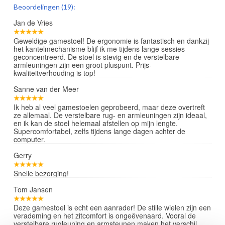
review
Beoordelingen (19):
Jan de Vries
Geweldige gamestoel! De ergonomie is fantastisch en dankzij
het kantelmechanisme blijf ik me tijdens lange sessies
geconcentreerd. De stoel is stevig en de verstelbare
armleuningen zijn een groot pluspunt. Prijs-
kwaliteitverhouding is top!
Sanne van der Meer
Ik heb al veel gamestoelen geprobeerd, maar deze overtreft
ze allemaal. De verstelbare rug- en armleuningen zijn ideaal,
en ik kan de stoel helemaal afstellen op mijn lengte.
Supercomfortabel, zelfs tijdens lange dagen achter de
computer.
Gerry
Snelle bezorging!
Tom Jansen
Deze gamestoel is echt een aanrader! De stille wielen zijn een
verademing en het zitcomfort is ongeëvenaard. Vooral de
verstelbare rugleuning en armsteunen maken het verschil.