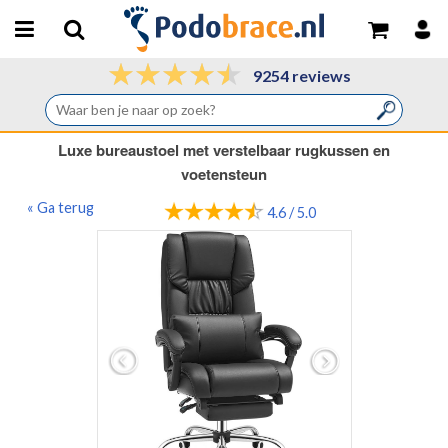
9254 reviews
Luxe bureaustoel met verstelbaar rugkussen en
voetensteun
« Ga terug
4.6 / 5.0