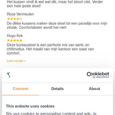
Het kussen vindt ik wel wat dik, maar het stoort niet. Verder
een hele goeie stoel!
Roos Vermeulen
De dikke kussens maken deze stoel tot een paradijs voor mijn
zitvlak. Comfortabeler wordt het niet!
Hugo Kok
Deze bureaustoel is een perfecte mix van werk- en
chillmodus. Het maakt van mijn kantoor een oase van
comfort.
Lees verder »
35 jaar medische ervaring!
Consent
Details
About
Nr.1 in Benelux en Duitsland!
Gratis verzending vanaf €50,-
Voor 21:30 besteld, morgen thuis!
This website uses cookies
Gratis retourneren en 14 dagen uitproberen!
We use cookies to personalise content and ads, to