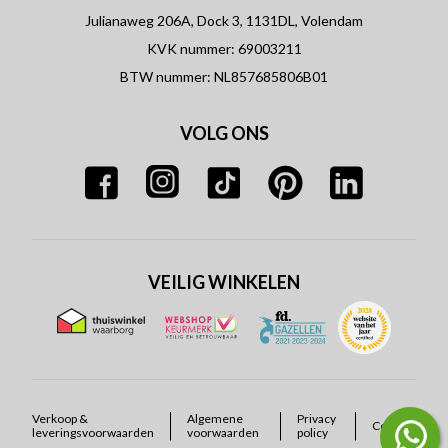
Julianaweg 206A, Dock 3, 1131DL, Volendam
KVK nummer: 69003211
BTW nummer: NL857685806B01
VOLG ONS
VEILIG WINKELEN
Verkoop &
Algemene
Privacy
Cookies
leveringsvoorwaarden
voorwaarden
policy