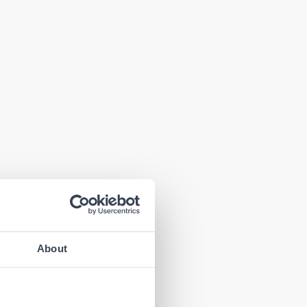
About
enden