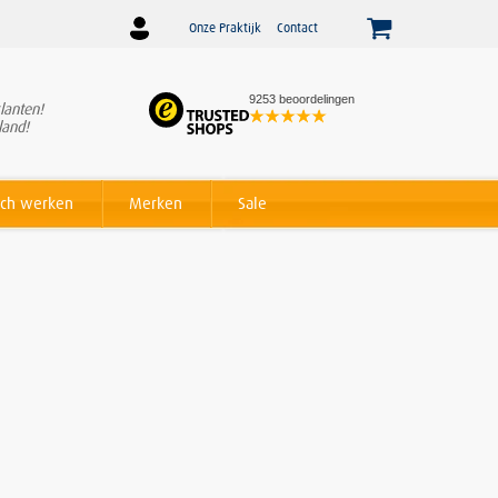
Onze Praktijk
Contact
9253 beoordelingen
lanten!
Winnaar
Beslist Webshop
land!
Award voor beste service!
ch werken
Merken
Sale