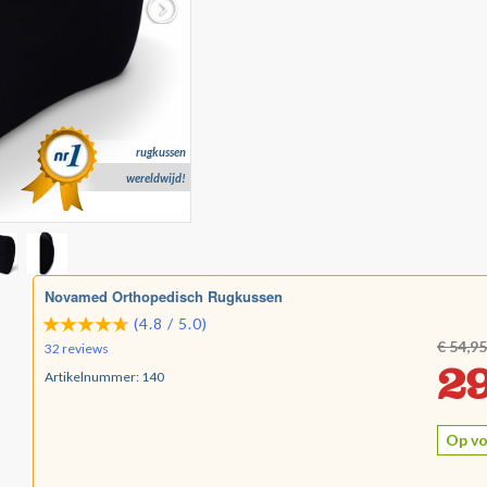
rugkussen
wereldwijd!
Novamed Orthopedisch Rugkussen
(4.8 / 5.0)
€ 54,95
32 reviews
29
Artikelnummer:
140
Op vo