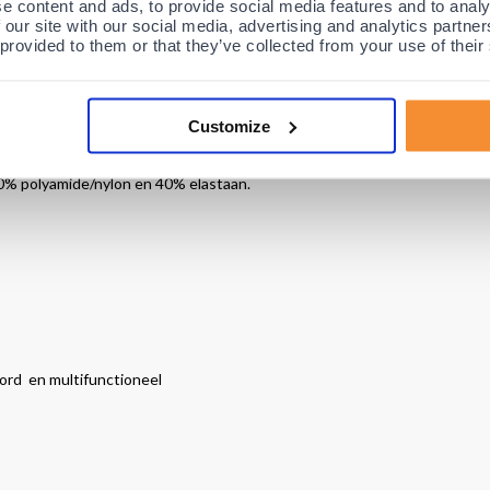
e content and ads, to provide social media features and to analy
re rugklachten kunnen met name voorkomen en verhinderd worden door g
 our site with our social media, advertising and analytics partn
 van deze belastingverlagende houding.
 provided to them or that they’ve collected from your use of their
am namelijk begeleiden naar een anatomische natuurlijke zithouding en
rden gegaan, waarbij (indien nodig) de pijn zal verdwijnen.
Customize
 mensen
met groots succes gebruikt.
60% polyamide/nylon en 40% elastaan.
ord en multifunctioneel
)