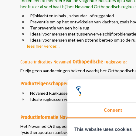
Indien één of meerdere van de volgende indicaties op u van t
heeft u er al
veel baat
bij het Novamed
Orthopedisch
rugkuss
Pijnklachten in hals-, schouder- of ruggebied.
Preventie om op het ontwikkelen van klachten, zoals ho
Ter preventie van een holle rug
Ideaal voor mensen met tussenwervelschijf problemati
Ideaal voor mensen met een zittend beroep om zo de ru
lees hier verder…
Orthopedische
Contra-indicaties Novamed
rugkussens:
Er zijn geen aandoeningen bekend waarbij het Orthopedisch 
Producteigenschappen
Novamed Rugkussen gebruikt door duizenden mensen w
Ideale rugkussen voor gebruik in uw stoel of in de auto.
Consent
Productinformatie Novamed Orthopedisch Rugkussen
Het Novamed Orthopedisch rugkussen wordt al jaren met groo
This website uses cookies
fysiotherapeuten aanbevolen ter ondersteuning van de rug bij