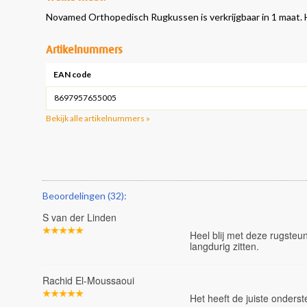
Novamed Orthopedisch Rugkussen is verkrijgbaar in 1 maat. He
Artikelnummers
EAN code
8697957655005
Bekijk alle artikelnummers »
Beoordelingen (32):
S van der Linden
Heel blij met deze rugsteun
langdurig zitten.
Rachid El-Moussaoui
Het heeft de juiste onders