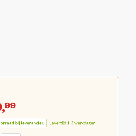
,
99
orraad bij leverancier.
Levertijd 1-3 werkdagen.