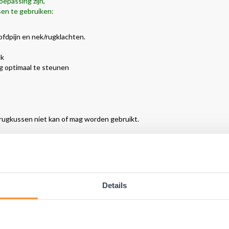
oepassing zijn,
en te gebruiken:
ofdpijn en nek/rugklachten.
ek
g optimaal te steunen
rugkussen niet kan of mag worden gebruikt.
ereldwijd met groot succes gebruikt!
Details
t succes gebruikt voor alle soorten rugklachten en al jaren door duiz
 het werk, autorijden en voor thuis