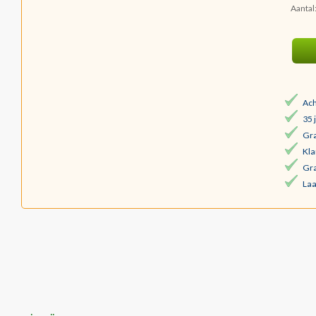
Aantal
Ach
35 
Gra
Kla
Gra
Laa