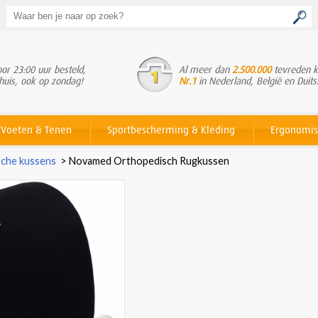
or 23:00 uur besteld,
Al meer dan
2.500.000
tevreden k
huis, ook op zondag!
Nr.1
in Nederland, België en Duits
Voeten & Tenen
Sportbescherming & Kleding
Ergonomis
che kussens
>
Novamed Orthopedisch Rugkussen