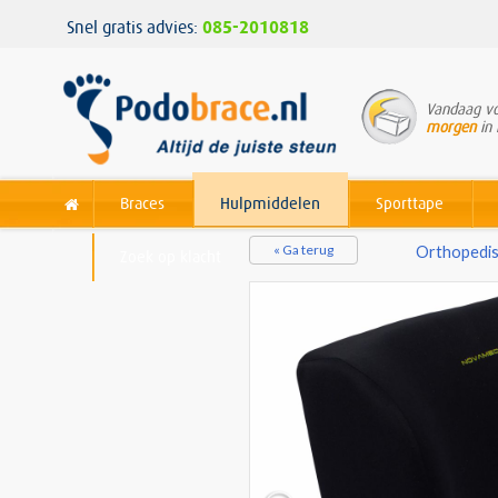
Snel gratis advies:
085-2010818
Vandaag vo
morgen
in 
Braces
Hulpmiddelen
Sporttape
« Ga terug
Orthopedis
Zoek op klacht