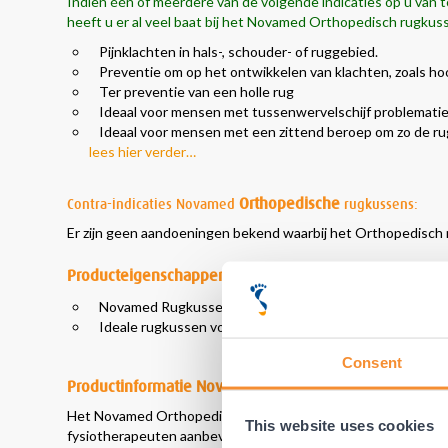
Indien één of meerdere van de volgende indicaties op u van t
heeft u er al
veel baat
bij het Novamed
Orthopedisch
rugkuss
Pijnklachten in hals-, schouder- of ruggebied.
Preventie om op het ontwikkelen van klachten, zoals ho
Ter preventie van een holle rug
Ideaal voor mensen met tussenwervelschijf problemati
Ideaal voor mensen met een zittend beroep om zo de ru
lees hier verder…
Orthopedische
Contra-indicaties Novamed
rugkussens:
Er zijn geen aandoeningen bekend waarbij het Orthopedisch 
Producteigenschappen
Novamed Rugkussen gebruikt door duizenden mensen w
Ideale rugkussen voor gebruik in uw stoel of in de auto.
Consent
Productinformatie Novamed Orthopedisch Rugkussen
Het Novamed Orthopedisch rugkussen wordt al jaren met groo
This website uses cookies
fysiotherapeuten aanbevolen ter ondersteuning van de rug bij