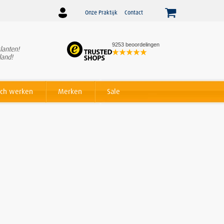
Onze Praktijk
Contact
9253 beoordelingen
lanten!
Winnaar
Beslist Webshop
land!
Award voor beste service!
ch werken
Merken
Sale