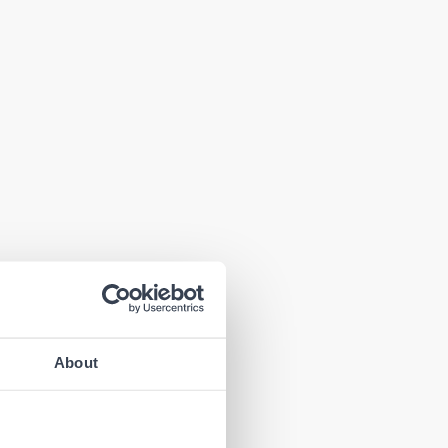
About
enden