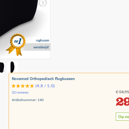
rugkussen
wereldwijd!
Novamed Orthopedisch Rugkussen
(4.8 / 5.0)
€ 54,95
32 reviews
29
Artikelnummer:
140
Op vo