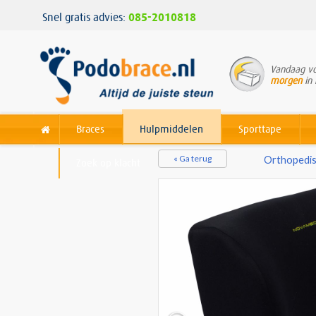
Snel gratis advies:
085-2010818
Vandaag vo
morgen
in 
Braces
Hulpmiddelen
Sporttape
« Ga terug
Orthopedis
Zoek op klacht