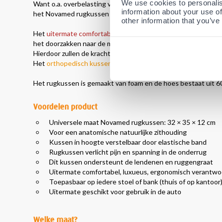
We use cookies to personalis
Want o.a. overbelasting van de tussenwervelschijf en ande
information about your use of
het Novamed rugkussen dat ontwikkeld is ter ondersteuning
other information that you’ve
Het
uitermate comfortabele
Novamed rugkussen zal het licha
het doorzakken naar de meer bolle houding.
Hierdoor zullen de krachten op de tussenwervelschijf tegen wo
Het
orthopedisch kussen
wordt wereldwijd door
duizenden
Het rugkussen is gemaakt van foam en de hoes bestaat uit 
Voordelen product
Universele maat Novamed rugkussen: 32 × 35 × 12 cm
Voor een anatomische natuurlijke zithouding
Kussen in hoogte verstelbaar door elastische band
Rugkussen verlicht pijn en spanning in de onderrug
Dit kussen ondersteunt de lendenen en ruggengraat
Uitermate comfortabel, luxueus, ergonomisch verantwo
Toepasbaar op iedere stoel of bank (thuis of op kantoor
Uitermate geschikt voor gebruik in de auto
Welke maat?