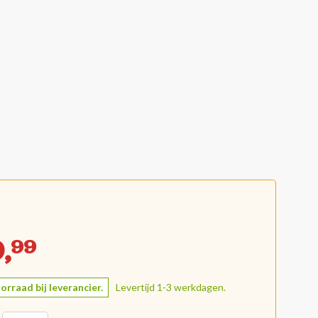
,
99
orraad bij leverancier.
Levertijd 1-3 werkdagen.