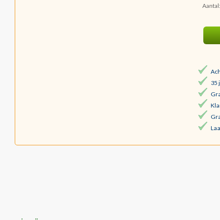
Aantal
Ach
35 
Gra
Kla
Gra
Laa