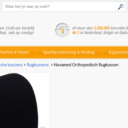
or 23:00 uur besteld,
Al meer dan
2.500.000
tevreden k
huis, ook op zondag!
Nr.1
in Nederland, België en Duits
Voeten & Tenen
Sportbescherming & Kleding
Ergonomis
che kussens
>
Rugkussens
>
Novamed Orthopedisch Rugkussen