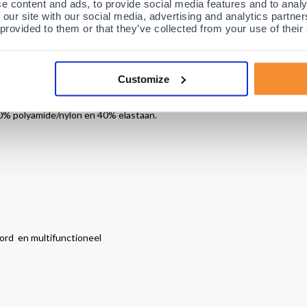
e content and ads, to provide social media features and to analy
re rugklachten kunnen met name voorkomen en verhinderd worden door g
 our site with our social media, advertising and analytics partn
 van deze belastingverlagende houding.
 provided to them or that they’ve collected from your use of their
am namelijk begeleiden naar een anatomische natuurlijke zithouding en
rden gegaan, waarbij (indien nodig) de pijn zal verdwijnen.
Customize
 mensen
met groots succes gebruikt.
60% polyamide/nylon en 40% elastaan.
ord en multifunctioneel
)