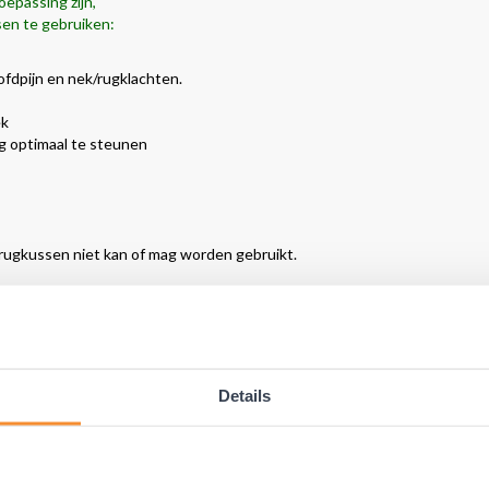
oepassing zijn,
en te gebruiken:
ofdpijn en nek/rugklachten.
ek
g optimaal te steunen
rugkussen niet kan of mag worden gebruikt.
ereldwijd met groot succes gebruikt!
Details
t succes gebruikt voor alle soorten rugklachten en al jaren door duiz
 het werk, autorijden en voor thuis