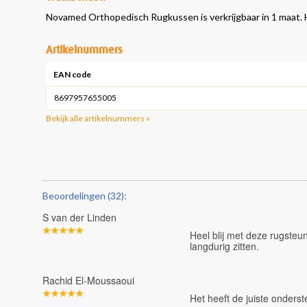
Novamed Orthopedisch Rugkussen is verkrijgbaar in 1 maat. He
Artikelnummers
EAN code
8697957655005
Bekijk alle artikelnummers »
Beoordelingen (32):
S van der Linden
Heel blij met deze rugsteun
langdurig zitten.
Rachid El-Moussaoui
Het heeft de juiste onders