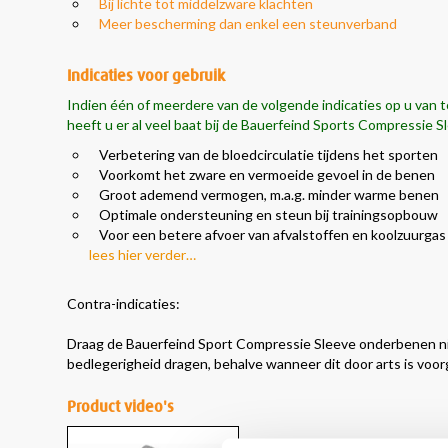
Bij lichte tot middelzware klachten
Meer bescherming dan enkel een steunverband
Indicaties voor gebruik
Indien één of meerdere van de volgende indicaties op u van t
heeft u er al
veel baat
bij de Bauerfeind Sports Compressie S
Verbetering van de bloedcirculatie tijdens het sporten
Voorkomt het zware en vermoeide gevoel in de benen
Groot ademend vermogen, m.a.g. minder warme benen
Optimale ondersteuning en steun bij trainingsopbouw
Voor een betere afvoer van afvalstoffen en koolzuurgas
lees hier verder…
Contra-indicaties:
Draag de Bauerfeind Sport Compressie Sleeve onderbenen ni
bedlegerigheid dragen, behalve wanneer dit door arts is voo
Product video's