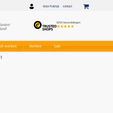
Onze Praktijk
Contact
9254 beoordelingen
lanten!
Winnaar
Beslist Webshop
land!
Award voor beste service!
ch werken
Merken
Sale
r)