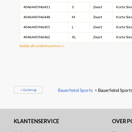
4046445946431
S
Zwart
Korte Sle
4046445946448
M
Zwart
Korte Sle
4046445946455
L
Zwart
Korte Sle
4046445946462
XL
Zwart
Korte Sle
Bekijk alle artikelnummers »
« Ga terug
Bauerfeind Sports
>
Bauerfeind Sport
KLANTENSERVICE
OVER 