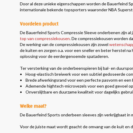
Door al deze unieke eigenschappen worden de Bauerfeind Sp
internationale bekende topsporters waaronder NBA Superste
Voordelen product
De Bauerfeind Sports Compressie Sleeve onderbenen zijn al j
top van compressiekousen
.
De compressiekousen worden dan
De werking van de compressiekousen zijn zowel
wetenschapp
de kuiten en zorgen o.a. voor een sneller en beter herstel n
oplossing voor de eerdergenoemde spataderen.
Ter versterking van de onderbeenspieren bij bal- en duurspo
• Hoog-elastisch breiwerk voor een subtiel gedoseerde comp
• Brede afwerkingsrand voor een perfecte pasvorm en een 
• Ademende hightech-microvezels voor een goed gevoel op
• Onverslijtbare en duurzame kwaliteit voor dagelijks gebrui
Welke maat?
De Bauerfeind Sports onderbeen sleeves zijn verkrijgbaat in 
Voor de juiste maat wordt geacht de omvang van de kuit en de