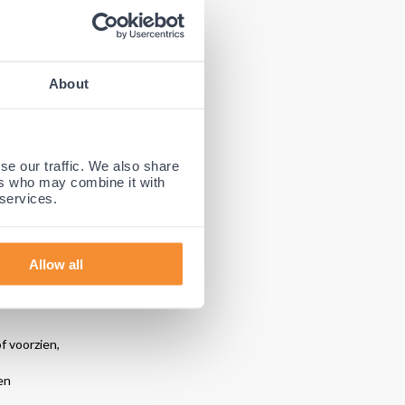
About
se our traffic. We also share
ers who may combine it with
 services.
moeide
Allow all
ring van de
 voorzien,
en