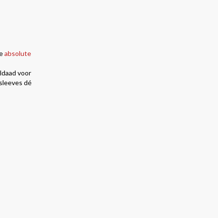
e
absolute
ldaad voor
 sleeves dé