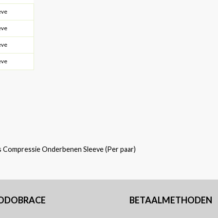
eve
eve
eve
eve
s Compressie Onderbenen Sleeve (Per paar)
PODOBRACE
BETAALMETHODEN