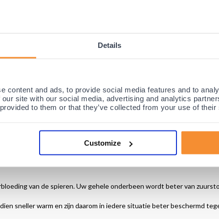
Details
e content and ads, to provide social media features and to analy
 our site with our social media, advertising and analytics partn
 provided to them or that they’ve collected from your use of their
rbenen Sleeve (Per paar)
worden gezien als
dé oplossing
voor zware, opgezwollen, pijnlijke en ver
gelopen tijdens het hardlopen, zoals; shin splints, verkrampingen,
Customize
rs en sporters al jaren in de weg. Met voelbare compressie ter verbete
loeding van de spieren. Uw gehele onderbeen wordt beter van zuurstof
ien sneller warm en zijn daarom in iedere situatie beter beschermd teg