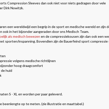
orts Compression Sleeves dan ook niet voor niets gedragen door vele
r Dirk Nowitzk.
aren een wereldwijd een begrip in de sport en medische wereld en zijn d
 ook in het bijzonder aangeraden door ons Medisch Team.
elijk als medisch bewezen
en de compressiekousen zijn dan ook een we
a het sporten/inspanning. Bovendien zijn de Bauerfeind sport compressie
rten
ressie volgens medische richtlijnen
bijzonder hoog draagcomfort
 de huid
k
maten S - XL en worden per paar geleverd.
 beenlengte op te meten. (zie illustratie en maattabel.)