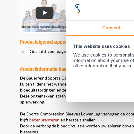
Consent
Producteigenschappen
This website uses cookies
Geschikt voor dagelijks gebruik en sport.
We use cookies to personalis
information about your use of
other information that you’ve
Productinformatie Bauerfeind Sports Compressie Onde
De Bauerfeind Sports Compressie Sleeve onderbeen Tubes 
kuiten tijdens het wandelen, of voor blessures die u heeft op
bloeduitstortingen en zelfs spataderen.
Deze ongemakken staan het plezier voor wandelaars, hardlope
spierwerking.
De Sports Compression Sleeves Lower Leg verhogen de doorb
blijft
beter presteren
en herstelt sneller.
Door de verhoogde bloedcirculatie worden uw spieren bovend
blessures.