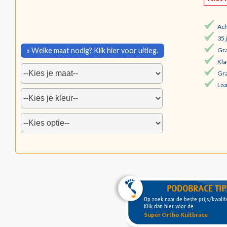
Ach
35 
» Welke maat nodig? Klik hier voor uitleg.
Gra
Kla
Gra
Laa
PODOBRACE TIP
Op zoek naar de beste prijs/kwali
Klik dan hier voor de:
Super Ortho Kuitbrace