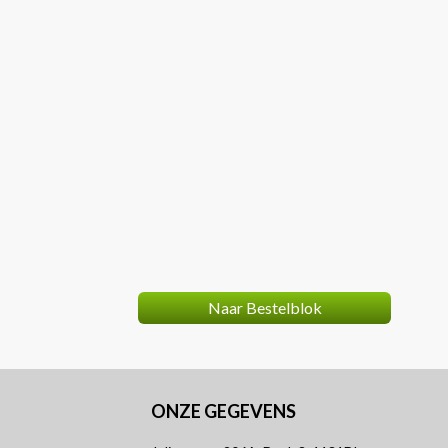
review
Naar Bestelblok
ONZE GEGEVENS