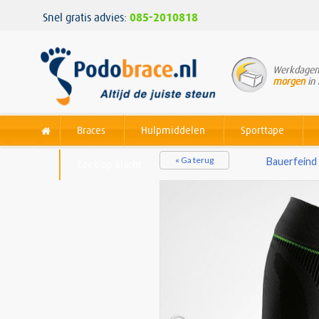
Snel gratis advies:
085-2010818
Werkdagen 
morgen
in 
Braces
Hulpmiddelen
Sporttape
« Ga terug
Bauerfeind
Zoek op klacht