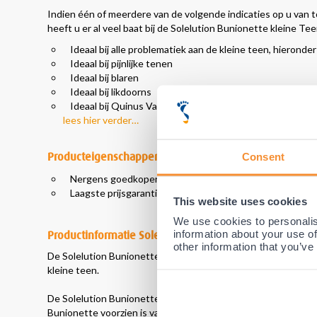
Indien één of meerdere van de volgende indicaties op u van t
heeft u er al veel baat bij de Solelution Bunionette kleine T
Ideaal bij alle problematiek aan de kleine teen, hieronde
Ideaal bij pijnlijke tenen
Ideaal bij blaren
Ideaal bij likdoorns
Ideaal bij Quinus Varus
lees hier verder…
Producteigenschappen
Consent
Nergens goedkoper!
Laagste prijsgarantie!
This website uses cookies
We use cookies to personalis
information about your use of
Productinformatie Solelution Bunionette kleine Teen 
other information that you’ve
De Solelution Bunionette kleine Teen beschermer is gemaakt
kleine teen.
De Solelution Bunionette kleine Teen beschermer is te gebr
Bunionette voorzien is van een perfect passend zacht silone