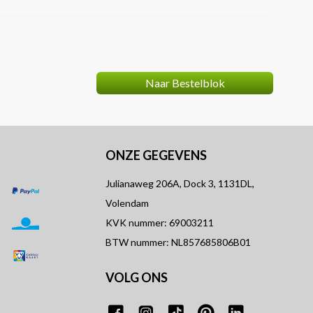
Naar Bestelblok
ONZE GEGEVENS
Julianaweg 206A, Dock 3, 1131DL,
Volendam
KVK nummer: 69003211
BTW nummer: NL857685806B01
VOLG ONS
T