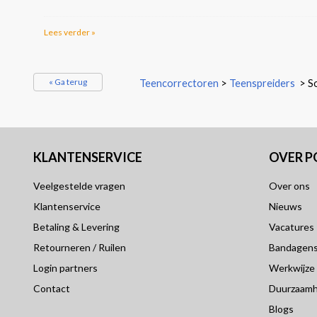
Lees verder »
« Ga terug
Teencorrectoren
>
Teenspreiders
>
S
KLANTENSERVICE
OVER 
Veelgestelde vragen
Over ons
Klantenservice
Nieuws
Betaling & Levering
Vacatures
Retourneren / Ruilen
Bandagensp
Login partners
Werkwijze
Contact
Duurzaamh
Blogs