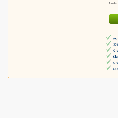
Aantal
Ach
35 
Gra
Kla
Gra
Laa