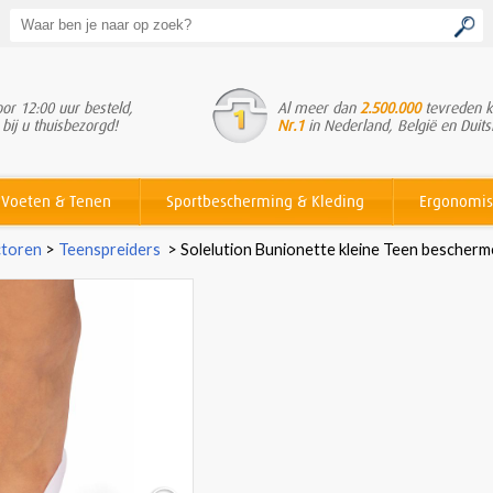
or 12:00 uur besteld,
Al meer dan
2.500.000
tevreden k
 bij u thuisbezorgd!
Nr.1
in Nederland, België en Duits
Voeten & Tenen
Sportbescherming & Kleding
Ergonomis
ctoren
>
Teenspreiders
>
Solelution Bunionette kleine Teen bescherme