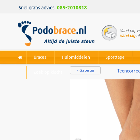
Snel gratis advies:
085-2010818
Vandaag vo
vandaag
al
Braces
Hulpmiddelen
Sporttape
« Ga terug
Teencorre
Zoek op klacht