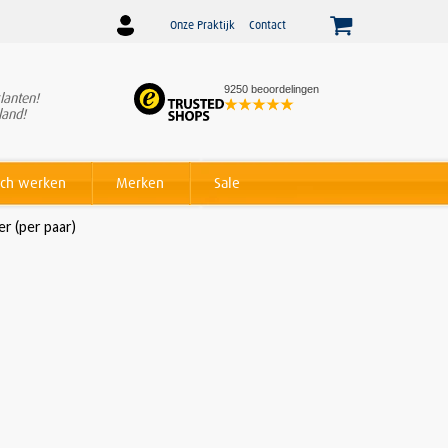
Onze Praktijk
Contact
9250 beoordelingen
lanten!
Winnaar
Beslist Webshop
land!
Award voor beste service!
ch werken
Merken
Sale
r (per paar)