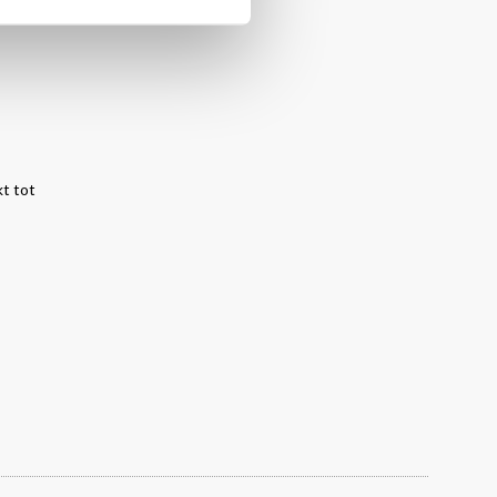
huim van de
kt tot
review