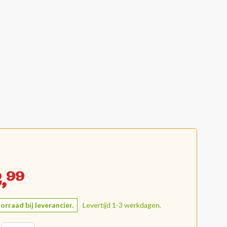
,
99
orraad bij leverancier.
Levertijd 1-3 werkdagen.