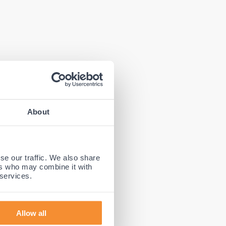
About
se our traffic. We also share
ers who may combine it with
 services.
rbij ook de
Allow all
n de
lkaar houdt.