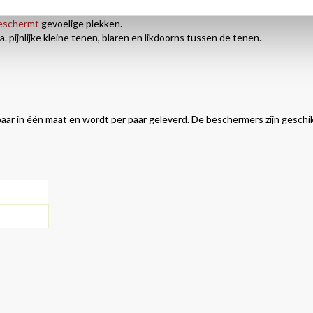
voor dat de klappen op de kleine teen opgevangen worden. Het zachte sc
beschermt
gevoelige plekken.
. pijnlijke kleine tenen, blaren en likdoorns tussen de tenen.
aar in één maat en wordt per paar geleverd. De beschermers zijn geschi