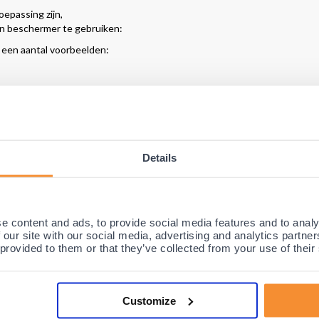
oepassing zijn,
een beschermer te gebruiken:
r een aantal voorbeelden:
Details
e content and ads, to provide social media features and to analy
 our site with our social media, advertising and analytics partn
beschermer (per paar)
 provided to them or that they’ve collected from your use of their
 van gel en
voorkomt direct de pijn
door de beschermer en corrigeert daa
Customize
uiken in elke schoen (ook hakschoenen en alle sportschoenen) aangezie
n kussentje, dat
keurig op z’n plaats
blijft en de tenen comfortabel van e