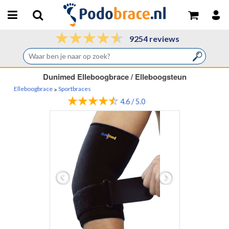
9254 reviews
Dunimed Elleboogbrace / Elleboogsteun
Elleboogbrace
Sportbraces
>
4.6 / 5.0