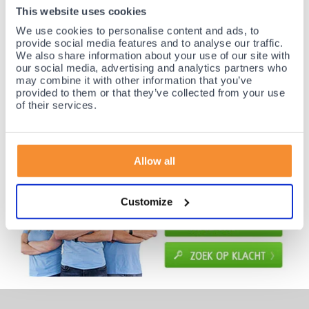
Nr.1 in Benelux en Duitsland!
This website uses cookies
Gratis verzending vanaf €50,-
We use cookies to personalise content and ads, to
Voor 21:30 besteld, morgen thuis!
provide social media features and to analyse our traffic.
We also share information about your use of our site with
Gratis retourneren en 14 dagen uitproberen!
our social media, advertising and analytics partners who
Achteraf betalen mogelijk! Nergens goedkoper!
may combine it with other information that you’ve
provided to them or that they’ve collected from your use
of their services.
Allow all
Customize