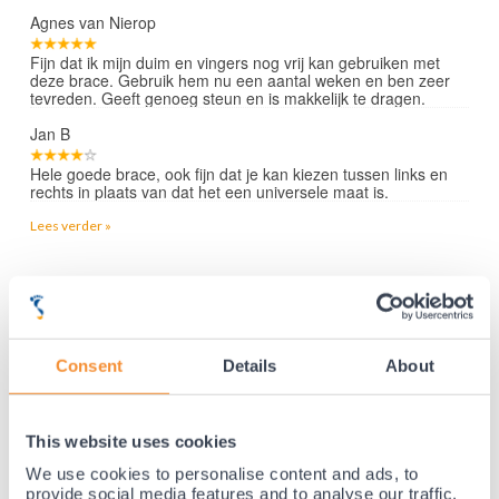
Agnes van Nierop
Fijn dat ik mijn duim en vingers nog vrij kan gebruiken met
deze brace. Gebruik hem nu een aantal weken en ben zeer
tevreden. Geeft genoeg steun en is makkelijk te dragen.
Jan B
Hele goede brace, ook fijn dat je kan kiezen tussen links en
rechts in plaats van dat het een universele maat is.
Lees verder »
35 jaar medische ervaring!
Nr.1 in Benelux en Duitsland!
Consent
Details
About
Gratis verzending vanaf €50,-
Voor 21:30 besteld, morgen thuis!
This website uses cookies
Gratis retourneren en 14 dagen uitproberen!
We use cookies to personalise content and ads, to
Achteraf betalen mogelijk! Nergens goedkoper!
provide social media features and to analyse our traffic.