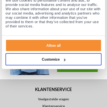
We use cookies to personalise content and ads, to
provide social media features and to analyse our traffic.
Achteraf betalen mogelijk! Nergens goedkoper!
We also share information about your use of our site with
our social media, advertising and analytics partners who
may combine it with other information that you’ve
provided to them or that they’ve collected from your use
of their services.
Allow all
Customize
KLANTENSERVICE
Veelgestelde vragen
Klantenservice