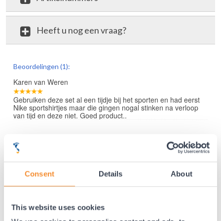
Heeft u nog een vraag?
review
Beoordelingen (1):
Karen van Weren
Gebruiken deze set al een tijdje bij het sporten en had eerst
Nike sportshirtjes maar die gingen nogal stinken na verloop
van tijd en deze niet. Goed product..
35 jaar medische ervaring!
Consent
Details
About
Nr.1 in Benelux en Duitsland!
Gratis verzending vanaf €50,-
This website uses cookies
Voor 21:30 besteld, morgen thuis!
Gratis retourneren en 14 dagen uitproberen!