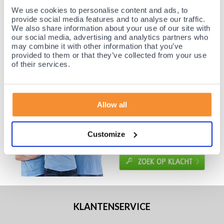
Voor 21:30 besteld, morgen thuis!
We use cookies to personalise content and ads, to
Gratis retourneren en 14 dagen uitproberen!
provide social media features and to analyse our traffic.
We also share information about your use of our site with
Achteraf betalen mogelijk! Nergens goedkoper!
our social media, advertising and analytics partners who
may combine it with other information that you’ve
provided to them or that they’ve collected from your use
of their services.
Allow all
Customize
KLANTENSERVICE