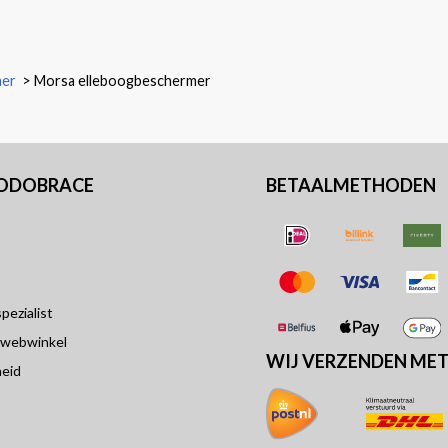
mer
>
Morsa elleboogbeschermer
PODOBRACE
BETAALMETHODEN
ezialist
 webwinkel
WIJ VERZENDEN ME
eid