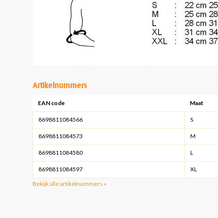
Artikelnummers
EAN code
Maat
8698811084566
S
8698811084573
M
8698811084580
L
8698811084597
XL
Bekijk alle artikelnummers »