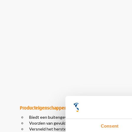
Producteigenschappen
Biedt een buitengewone schokabsorptie
Voorzien van gevulde pad op de elleboog
Consent
Versneld het herstelproces bij blessures