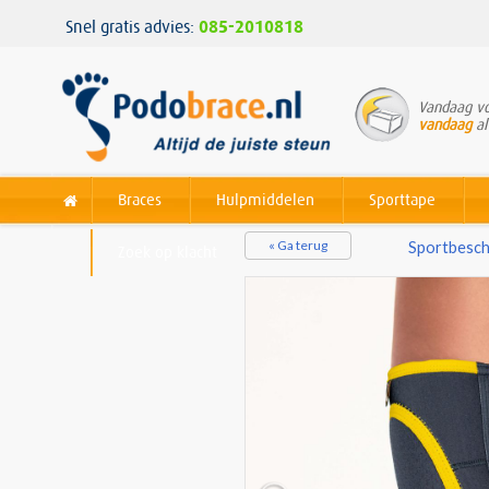
Snel gratis advies:
085-2010818
Vandaag vo
vandaag
al
Braces
Hulpmiddelen
Sporttape
« Ga terug
Sportbesch
Zoek op klacht