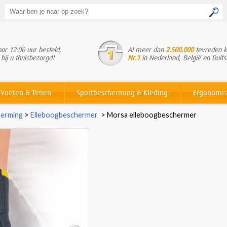
or 12:00 uur besteld,
Al meer dan
2.500.000
tevreden k
 bij u thuisbezorgd!
Nr.1
in Nederland, België en Duits
Voeten & Tenen
Sportbescherming & Kleding
Ergonomis
erming
>
Elleboogbeschermer
>
Morsa elleboogbeschermer