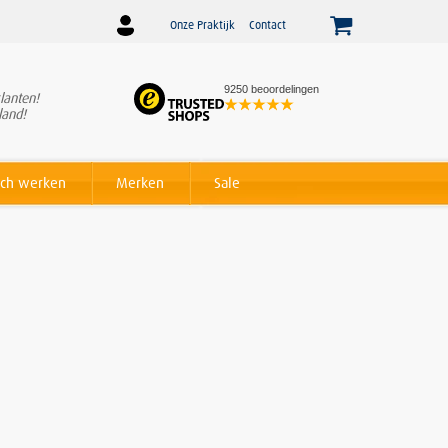
Onze Praktijk
Contact
9250 beoordelingen
lanten!
Winnaar
Beslist Webshop
land!
Award voor beste service!
ch werken
Merken
Sale