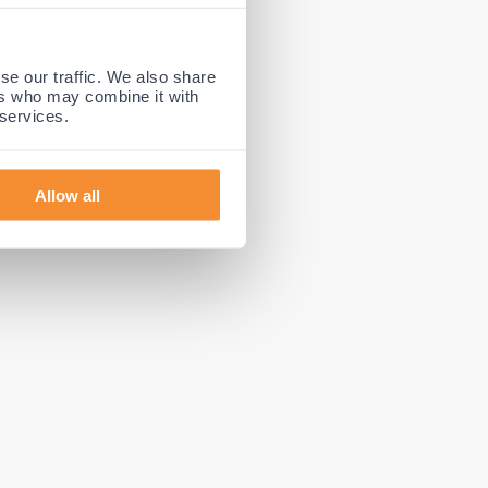
se our traffic. We also share
ers who may combine it with
amelijk
 services.
ie, en geeft
neoprene
ert het
Allow all
en