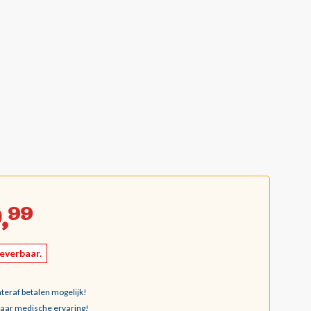
,
99
leverbaar.
teraf betalen mogelijk!
jaar medische ervaring!