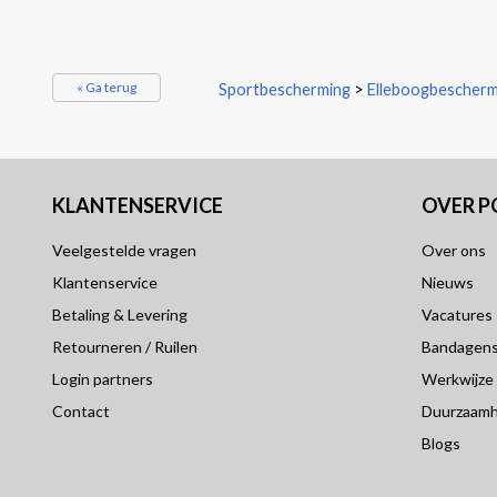
« Ga terug
Sportbescherming
>
Elleboogbescher
KLANTENSERVICE
OVER 
Veelgestelde vragen
Over ons
Klantenservice
Nieuws
Betaling & Levering
Vacatures
Retourneren / Ruilen
Bandagensp
Login partners
Werkwijze
Contact
Duurzaamh
Blogs