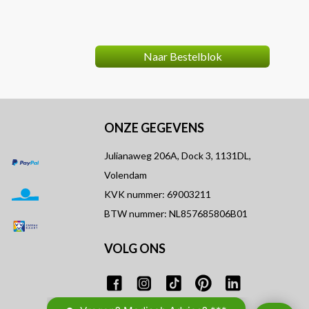
review
Naar Bestelblok
ONZE GEGEVENS
Julianaweg 206A, Dock 3, 1131DL,
Volendam
KVK nummer: 69003211
BTW nummer: NL857685806B01
VOLG ONS
T