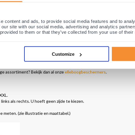
nden en slijmbeursontstekingen
e content and ads, to provide social media features and to analy
 our site with our social media, advertising and analytics partn
este elleboogbeschermers van dit moment. De elleboogbeschermer is n
 provided to them or that they’ve collected from your use of their
leboog, het olecranon. Het kussen biedt een buitengewone schokabsorpt
 en bij slijmbeursontstekingen (bursitis) van de elleboog. Dankzij de 
 gehouden. Hierdoor wordt de doorbloeding gestimuleerd en dit bevord
Customize
root succes
gebruikt door o.a. vele bekende (top)sporters
in het binnen- 
ige assortiment? Bekijk dan al onze
elleboogbeschermers
.
 XXL.
inks als rechts. U hoeft geen zijde te kiezen.
meten. (zie illustratie en maattabel.)