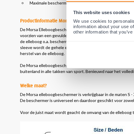
Maximale bescherming tegen o.a. kneuzingen, schaafwo
This website uses cookies
Productinformatie Morsa elleboogbeschermer
We use cookies to personalis
information about your use of
De Morsa Elleboogbeschermer wordt gezien als één van de b
other information that you’ve
voorzien van een gevulde pad (kussen) ter hoogte van de el
de elleboog o.a. bescherming tegen kneuzingen, schaafwonden
sleeve wordt de gehele elleboog extra ondersteunt en warm
herstel van de elleboog.
De Morsa elleboogbeschermer wordt dan ook al jaren met g
buitenland in alle takken van sport. Benieuwd naar het volled
Welke maat?
De Morsa elleboogbeschermer is verkrijgbaar in de maten S -
De beschermer is universeel en daardoor geschikt voor zowel l
Voor de juist maat wordt geacht de omvang van de elleboog te 