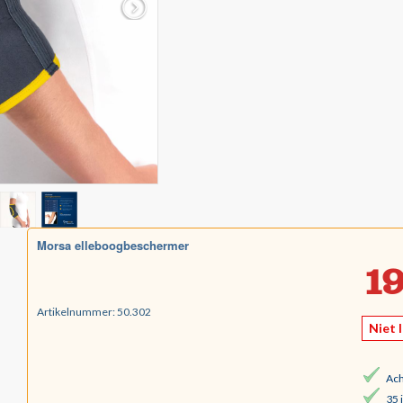
Morsa elleboogbeschermer
19
Artikelnummer:
50.302
Niet 
Ach
35 