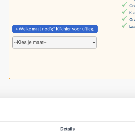
Gra
Kla
Gra
Laa
» Welke maat nodig? Klik hier voor uitleg.
Details