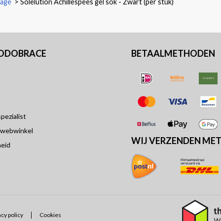
dage
>
Solelution Achillespees gel sok - Zwart (per stuk)
PODOBRACE
BETAALMETHODEN
ezialist
 webwinkel
WIJ VERZENDEN ME
eid
acy policy
Cookies