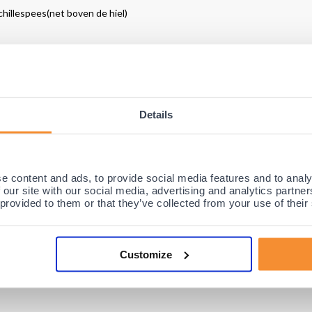
chillespees(net boven de hiel)
, skischoen, (roller)schaatsen etc.
Details
rt (per stuk)
rtabele en teenloze compressie sok
die de achillespees beschermt door
de specialisten en therapeuten gemaakt. Deze uiterst moderne gel sok 
e content and ads, to provide social media features and to analy
ensen die last hebben van harde schoenranden en/of gevoelige huidplekk
 our site with our social media, advertising and analytics partn
s, skischoen en/of (roller)schaatsen.
 provided to them or that they’ve collected from your use of their
espees gel sok zorgt ervoor dat het hielbeen/achillespees
volledig ontla
orm rekbaar en geschikt voor elke voet
.
De gelsok staat dan ook beken
Customize
vreemd dat deze Achillespees/Hiel sok al jaren met groot succes door tie
porten, werken en voor dagelijks gebruik.