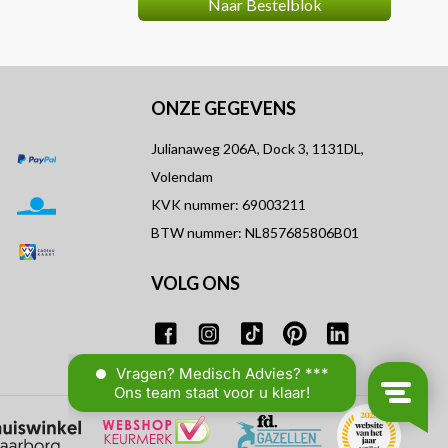
Naar Bestelblok
ONZE GEGEVENS
Julianaweg 206A, Dock 3, 1131DL,
Volendam
KVK nummer: 69003211
BTW nummer: NL857685806B01
VOLG ONS
T