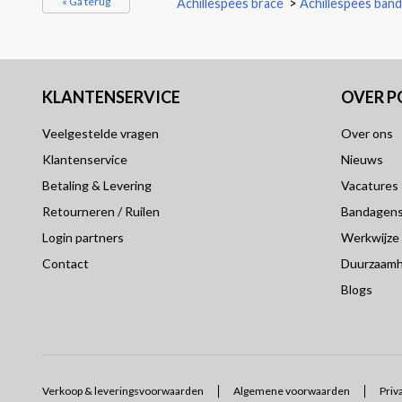
« Ga terug
Achillespees brace
>
Achillespees ban
KLANTENSERVICE
OVER 
Veelgestelde vragen
Over ons
Klantenservice
Nieuws
Betaling & Levering
Vacatures
Retourneren / Ruilen
Bandagensp
Login partners
Werkwijze
Contact
Duurzaamh
Blogs
Verkoop & leveringsvoorwaarden
Algemene voorwaarden
Priv