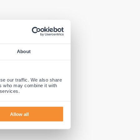
About
 middel van
wordt dan
se our traffic. We also share
en. Hierbij
ers who may combine it with
 services.
st wordt en
d om
Allow all
nduizenden