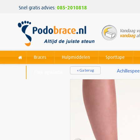
Snel gratis advies:
085-2010818
Vandaag vo
vandaag
al
Braces
Hulpmiddelen
Sporttape
« Ga terug
Achillespe
Zoek op klacht