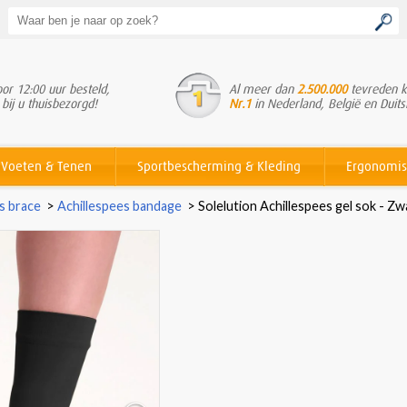
or 12:00 uur besteld,
Al meer dan
2.500.000
tevreden k
 bij u thuisbezorgd!
Nr.1
in Nederland, België en Duits
Voeten & Tenen
Sportbescherming & Kleding
Ergonomis
es brace
>
Achillespees bandage
>
Solelution Achillespees gel sok - Zwa