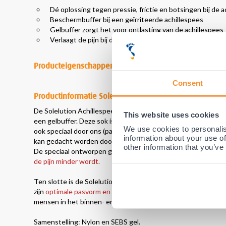
Dé oplossing tegen pressie, frictie en botsingen bij de a
Beschermbuffer bij een geïrriteerde achillespees
Gelbuffer zorgt het voor ontlasting van de achillespees
Verlaagt de pijn bij druk van bijv. de (sport)schoen, laars
Producteigenschappen
Consent
Productinformatie Solelution Achillespees gel sok - Zwa
De Solelution Achillespees gel sok is een
lichtgewicht, comfo
This website uses cookies
een gelbuffer. Deze sok is door Internationale vooraanstaan
We use cookies to personalis
ook speciaal door ons (para)medisch team aanbevolen voor m
information about your use of
kan gedacht worden door toedoen van een (sport)schoen, laar
other information that you’ve
De speciaal ontworpen gel-buffer binnen de Solelution Achill
de pijn minder wordt.
Ten slotte is de Solelution Achillespees gel sok daarbij ook
en
zijn
optimale pasvorm en draagcomfort
, het is dan ook niet 
mensen in het binnen- en buitenland gebruikt wordt bij het s
Samenstelling: Nylon en SEBS gel.