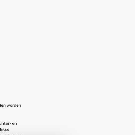
olen worden
chter- en
lijkse