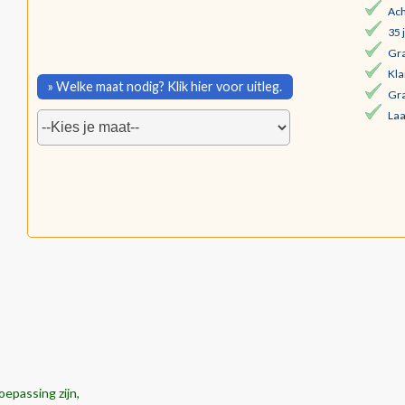
Ach
35 
Gra
Kla
» Welke maat nodig? Klik hier voor uitleg.
Gra
Laa
oepassing zijn,