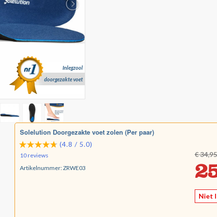
Inlegzool
doorgezakte voet
Solelution Doorgezakte voet zolen (Per paar)
(4.8 / 5.0)
€ 34,95
10 reviews
25
Artikelnummer:
ZRWE03
Niet 