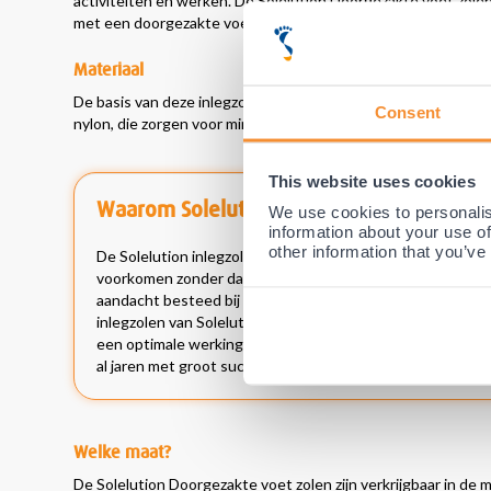
activiteiten en werken. De Solelution Doorgezakte voet zole
met een doorgezakte voet gebruikt en de zolen worden speci
Materiaal
De basis van deze inlegzool is van duurzaam EVA-materiaal (c
Consent
nylon, die zorgen voor minimale wrijving en
goede vochtopna
This website uses cookies
Waarom Solelution?
We use cookies to personalis
information about your use of
other information that you’ve
De Solelution inlegzolen zijn speciaal ontworpen door v
voorkomen zonder dat hier vaak hele dure op maat gemaakte
aandacht besteed bij de ontwikkeling van deze inlegzolen
inlegzolen van Solelution worden dan ook door vele specia
een optimale werking, zeer hoge kwaliteit en de beste prij
al jaren met groot succes gebruikt en zijn al jaren een best
Welke maat?
De Solelution Doorgezakte voet zolen zijn verkrijgbaar in de 