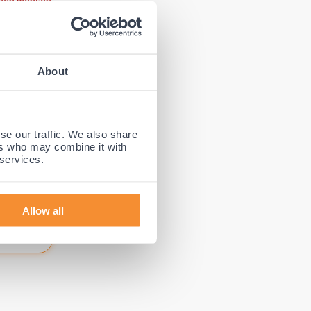
enen mensen
ast Brush-
About
se our traffic. We also share
ers who may combine it with
 services.
 of te
 veel
atie van
Allow all
oor niets