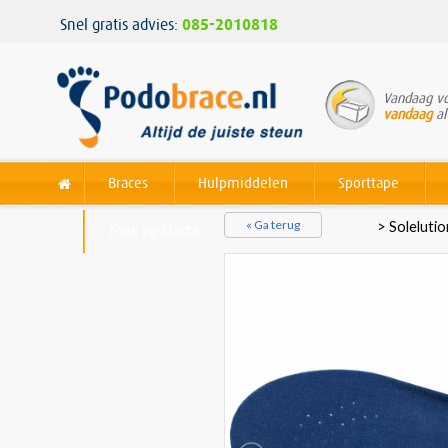
Snel gratis advies:
085-2010818
Vandaag vo
vandaag
al
Braces
Hulpmiddelen
Sporttape
« Ga terug
>
Soleluti
Zoek op klacht