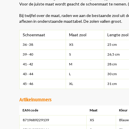
Voor de juiste maat wordt geacht de schoenmaat te nemen. (zie
Bij twijfel over de maat, raden we aan de bestaande zool uit
aflezen in onderstaande maattabel. De zolen vallen groot.
Schoenmaat
Maat zool
Lengte zool
36 - 38
XS
25 cm
39 - 40
S
26,5 cm
41 - 42
M
28 cm
43 - 44
L
30 cm
45 - 46
XL
31 cm
Artikelnummers
EAN code
Maat
Kleur
8719689229139
XS
Blauw