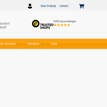
Onze Praktijk
Contact
9250 beoordelingen
lanten!
Winnaar
Beslist Webshop
land!
Award voor beste service!
ch werken
Merken
Sale