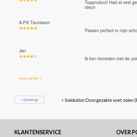
Topproduct! Had al veel g
steun
A.P.K Teunissen
Passen perfect in mijn sc
Jan
Ik ben tevreden met de zo
Lees verder »
« Ga terug
>
Solelution Doorgezakte voet zolen (
KLANTENSERVICE
OVER 