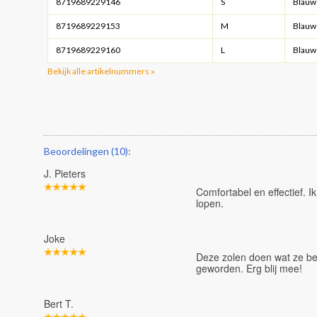
8719689229146
S
Blauw
8719689229153
M
Blauw
8719689229160
L
Blauw
Bekijk alle artikelnummers »
Beoordelingen (10):
J. Pieters
Comfortabel en effectief. Ik
lopen.
Joke
Deze zolen doen wat ze bel
geworden. Erg blij mee!
Bert T.