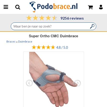
9256 reviews
Super Ortho CMC Duimbrace
Braces
Duimbrace
>
4.8 / 5.0