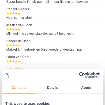
Super handig ik heb geen pijn meer tijdens het bewgen
Ronald Kuipers
Heel comfortabel
Jessica van Loon
Mijn duim is zoveel stabieler nu, dit helpt echt
Sander de Boer
Makkelijk in gebruik en biedt goede ondersteuning.
Laura van Dam
Lees verder »
Consent
Details
About
35 jaar medische ervaring!
Nr.1 in Benelux en Duitsland!
Gratis verzending vanaf €50,-
This website uses cookies