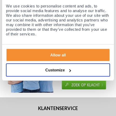
Voor 21:30 besteld, morgen thuis!
We use cookies to personalise content and ads, to
provide social media features and to analyse our traffic.
Gratis retourneren en 14 dagen uitproberen!
We also share information about your use of our site with
Achteraf betalen mogelijk! Nergens goedkoper!
our social media, advertising and analytics partners who
may combine it with other information that you’ve
provided to them or that they’ve collected from your use
of their services.
Allow all
Customize
KLANTENSERVICE