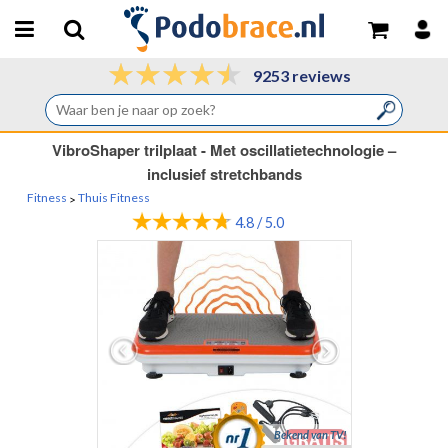
9253 reviews
VibroShaper trilplaat - Met oscillatietechnologie –
inclusief stretchbands
Fitness
Thuis Fitness
>
4.8 / 5.0
Bekend van TV!