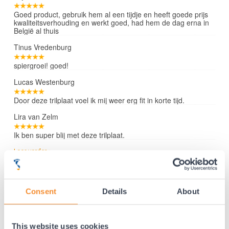
Goed product, gebruik hem al een tijdje en heeft goede prijs
kwaliteitsverhouding en werkt goed, had hem de dag erna in
België al thuis
Tinus Vredenburg
spiergroei! goed!
Lucas Westenburg
Door deze trilplaat voel ik mij weer erg fit in korte tijd.
Lira van Zelm
Ik ben super blij met deze trilplaat.
Lees verder »
Consent
Details
About
35 jaar medische ervaring!
Nr.1 in Benelux en Duitsland!
Gratis verzending vanaf €50,-
This website uses cookies