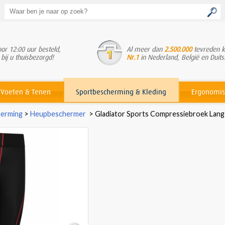
or 12:00 uur besteld,
Al meer dan
2.500.000
tevreden k
 bij u thuisbezorgd!
Nr.1
in Nederland, België en Duits
Voeten & Tenen
Sportbescherming & Kleding
Ergonomis
erming
>
Heupbeschermer
>
Gladiator Sports Compressiebroek Lang