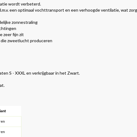
tie wordt verbeterd.
m.v. een optimaal vochttransport en een verhoogde ventilatie, wat zor
lijke zonnestraling
ichtingen
zeer fijn zit
 die zweetlucht produceren
ten S - XXXL en verkrijgbaar in het Zwart.
at.
iant
ren
ren