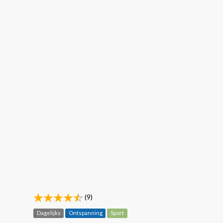
(9)
Dagelijks
Ontspanning
Sport