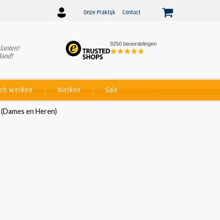
Onze Praktijk
Contact
9250 beoordelingen
lanten!
Winnaar
Beslist Webshop
land!
Award voor beste service!
ch werken
Merken
Sale
 (Dames en Heren)