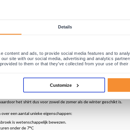
ssiebroek. De werking van de Gladiator Sports compressiebroeken is
it de test
vanwege de
hDc Technologie (hieronder meer informatie) en 
Details
essie bieden, de beste pasvorm hebben en het materiaal is ook zeer a
en zorgde ervoor dat de compressiebroek als beste uit de test kwam. De
nstaande klachten en worden door
miljoenen mensen gebruikt
bij alle bov
e content and ads, to provide social media features and to analy
 de grote spiergroepen om een snel herstel te bevorderen. Het verminde
 our site with our social media, advertising and analytics partn
ctuur blijft u droog en fris, het textiel verspreidt het zweet snel aan d
 provided to them or that they’ve collected from your use of their
rritatie aan de huid voorkomt.
Customize
c Technologie van Gladiator Sports is een intelligente,
vochtafvoerende s
uid en breekt het af voor een snelle verdamping. Zodat je in warme omge
waardoor het shirt dus voor zowel de zomer als de winter geschikt is.
n over een aantal unieke eigenschappen:
esbroek is wetenschappelijk bewezen.
turen onder de 7°C