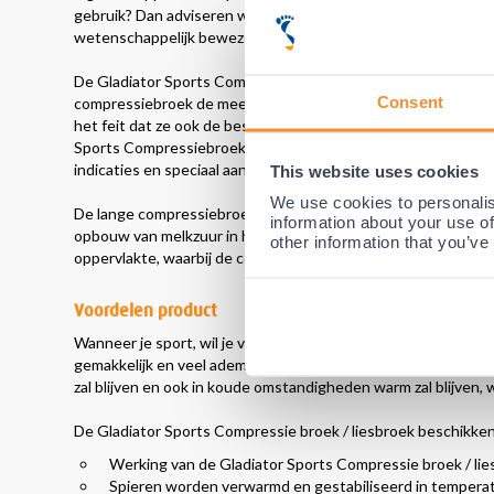
gebruik? Dan adviseren we zeker de Gladiator Sports Compre
wetenschappelijk bewezen.
De Gladiator Sports Compressiebroeken kwamen
als beste u
Consent
compressiebroek de meest comfortabele en effectieve compr
het feit dat ze ook de beste prijs-kwaliteitsverhouding hadd
Sports Compressiebroeken zijn dan ook ideaal bij alle bove
indicaties en speciaal aanbevolen door ons medisch team.
This website uses cookies
We use cookies to personalis
De lange compressiebroek van Gladiator Sports richt zich op
information about your use of
opbouw van melkzuur in het spierweefsel. door de speciale stru
other information that you’ve
oppervlakte, waarbij de comfortabele pasvorm ook nog eens i
Voordelen product
Wanneer je sport, wil je vocht in en niet op je lichaam. De hD
gemakkelijk en veel ademt. hDc trekt het zweet weg van je h
zal blijven en ook in koude omstandigheden warm zal blijven, 
De Gladiator Sports Compressie broek / liesbroek beschikke
Werking van de Gladiator Sports Compressie broek / li
Spieren worden verwarmd en gestabiliseerd in tempera