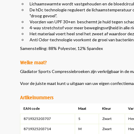
Lichaamswarmte wordt vastgehouden en de bloedcircula
De hDc technologie reguleert de lichaamstemperatuur d.
"droog gevoel".
Voorzien van UPF 30+en beschermt je huid tegen schade
4-way stretchstof voor meer bewegingsvrijheid in alle r
Het materiaal voert heel snel het zweet af waardoor deze 
Anti Odor-technologie voorkomt de groei van bacteriën
Samenstelling: 88% Polyester, 12% Spandex
Welke maat?
Gladiator Sports Compressiebroeken zijn verkrijgbaar in de ma
Voor de juiste maat kunt u uitgaan van uw eigen confectiema
Artikelnummers
EAN code
Maat
Kleur
Var
8719325203707
S
Zwart
He
8719325203714
M
Zwart
He