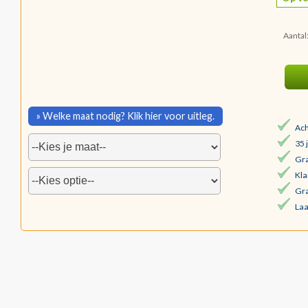
Aantal
» Welke maat nodig? Klik hier voor uitleg.
Ach
35 
Gra
Kla
Gra
Laa