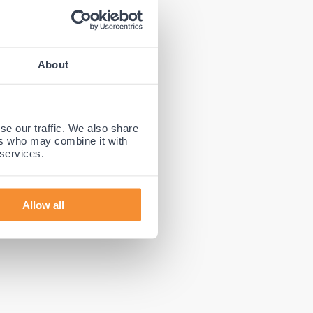
omdat de
About
demend en
 Gladiator
enstaande
se our traffic. We also share
rt de
ers who may combine it with
e
 services.
Allow all
tof
die
vingen koel