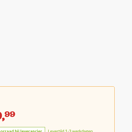
,
99
orraad bij leverancier.
Levertijd 1-3 werkdagen.