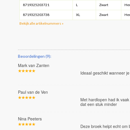
8719325203721
L
Zwart
He
8719325203738
XL
Zwart
He
Bekijk alle artikelnummers »
Beoordelingen (9):
Mark van Zanten
Ideaal geschikt wanneer j
Paul van de Ven
Met hardlopen had ik vaak 
dat een stuk minder
Nina Peeters
Deze broek helpt echt om b