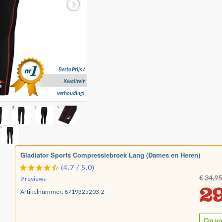
Beste Prijs /
Kwaliteit
verhouding!
Gladiator Sports Compressiebroek Lang (Dames en Heren)
(4.7 / 5.0)
€ 34,95
9 reviews
29
Artikelnummer:
8719325203-2
Op vo