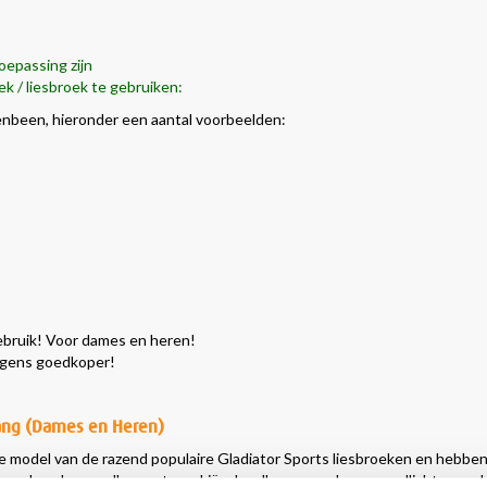
oepassing zijn
ek / liesbroek te gebruiken:
ovenbeen, hieronder een aantal voorbeelden:
gebruik! Voor dames en heren!
ergens goedkoper!
Lang (Dames en Heren)
e model van de razend populaire Gladiator Sports liesbroeken en hebben
o broek voor alle sporten, skiën, hardlopen, werken en wellicht voor da