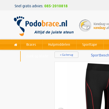
Snel gratis advies:
085-2010818
Vandaag vo
vandaag
al
Braces
Hulpmiddelen
Sporttape
« Ga terug
Sportbesch
Zoek op klacht