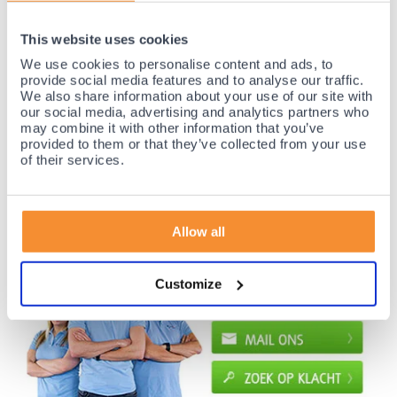
35 jaar medische ervaring!
This website uses cookies
Nr.1 in Benelux en Duitsland!
We use cookies to personalise content and ads, to
Gratis verzending vanaf €50,-
provide social media features and to analyse our traffic.
We also share information about your use of our site with
Voor 21:30 besteld, morgen thuis!
our social media, advertising and analytics partners who
Gratis retourneren en 14 dagen uitproberen!
may combine it with other information that you’ve
provided to them or that they’ve collected from your use
Achteraf betalen mogelijk! Nergens goedkoper!
of their services.
Allow all
Customize