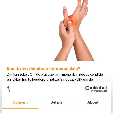
Kan ik een duimbrace schoonmaken?
Dat kan zeker. Om de brace zo lang mogelijk in goede conditie
en lekker fris te houden, is het zelfs noodzakelijk om de
duimbrace regelmatig schoont te maken. Het is raadzaam om
altijd eerst de instructie op het etiket te lezen. Hier staat voor
elke brace precies op hoe hij gewassen moet worden. Gebruik
in ieder geval geen bleekwater of andere agressieve
Consent
Details
About
wasmiddelen. Ook het gebruik van de droger is niet
toegestaan. Geef de brace de tijd om te drogen door het aan