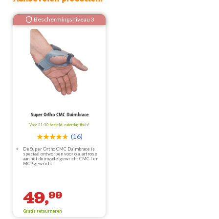
Beschermingsniveau 3
Super Ortho CMC Duimbrace
Voor 21:30 besteld, zaterdag thuis!
(16)
De Super Ortho CMC Duimbrace is
speciaal ontworpen voor o.a. artrose
aan het duimzadelgewricht CMC-I en
MCP gewricht.
49,
99
Gratis retourneren