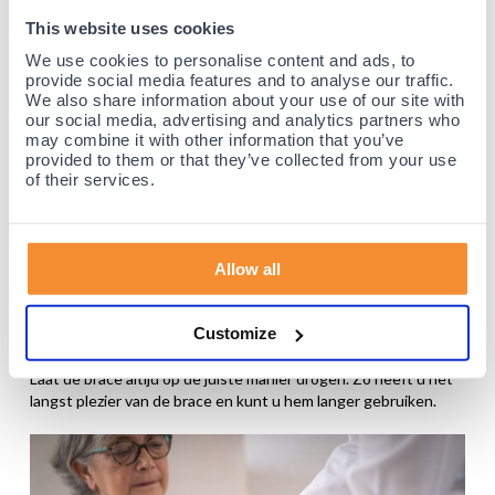
de lucht te laten drogen aan een wasrek of wikkel de brace
This website uses cookies
bijvoorbeeld in een handdoek.
We use cookies to personalise content and ads, to
Kan een duimbrace hergebruikt worden voor
provide social media features and to analyse our traffic.
We also share information about your use of our site with
toekomstige blessures of aandoeningen?
our social media, advertising and analytics partners who
Ja, een duimbrace kan in principe hergebruikt worden voor
may combine it with other information that you’ve
toekomstige blessures of aandoeningen. Het is echter
provided to them or that they’ve collected from your use
belangrijk om de brace goed te controleren op slijtage of
of their services.
schade voordat u deze opnieuw gebruikt. Als de brace
beschadigd is, kan deze uw duimgewricht verder beschadigen.
Enkele tips voor het hergebruiken van een
Allow all
duimbrace
Controleer de brace op schade of slijtage. Kijk of er scheuren,
Customize
gaten of andere beschadigingen op zitten. Was de brace
regelmatig. Dit zorgt ervoor om vuil en bacteriën tegen te gaan.
Laat de brace altijd op de juiste manier drogen. Zo heeft u het
langst plezier van de brace en kunt u hem langer gebruiken.