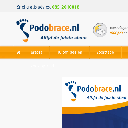
Snel gratis advies:
085-2010818
Werkdagen 
morgen
in 
Braces
Hulpmiddelen
Sporttape
Zoek op klacht