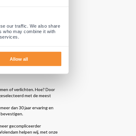
of overbelasting.
rsteuning voor hielspoor en de
se our traffic. We also share
ers who may combine it with
 services.
g contact maakt met de schoen
de voet bevinden zijn
e inlegzolen van Podobrace.
Allow all
den ervaren. Zo kunt u
omen of verlichten. Hoe? Door
, geselecteerd met de meest
 meer dan 30 jaar ervaring en
n bevestigen.
 meer gecompliceerder
n Volendam helpen wij, met onze