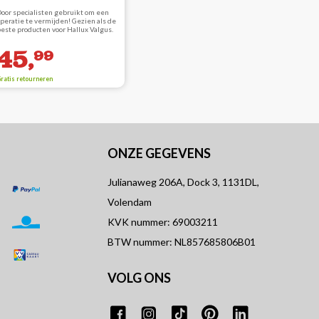
oor specialisten gebruikt om een
peratie te vermijden! Gezien als de
este producten voor Hallux Valgus.
45,
99
ratis retourneren
ONZE GEGEVENS
Julianaweg 206A, Dock 3, 1131DL,
Volendam
KVK nummer: 69003211
BTW nummer: NL857685806B01
VOLG ONS
T