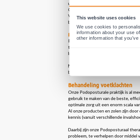
uitstralende pijn. Veel voorkomende k
Ook kunt u uitstralende pijn aan de 
Voor deze klachten biedt Podobrace 
This website uses cookies
beste
spalken
voor hallux valgus.
We use cookies to personalis
information about your use of
Pijn buitenkant voet
other information that you’ve
Pijn aan de buitenkant van de voet 
tijdens het lopen. Dit zorgt voor dru
likdoorns of een verharde knobbel a
Naast pijn in de voet, zijn er nog ve
bijvoorbeeld ook last hebben van
zw
Behandeling voetklachten
Onze Podoposturale praktijk is al me
gebruik te maken van de beste, effic
optimale zorg uit een enorm scala va
Al onze producten en zolen zijn door 
kennis (vanuit verschillende invalsh
Daarbij zijn onze Podoposturaal the
probleem, te verhelpen door middel v