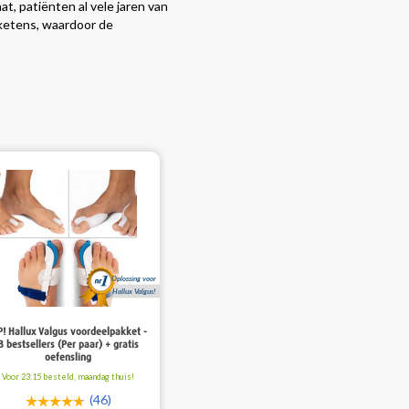
t, patiënten al vele jaren van
rketens, waardoor de
Oplossing voor
Hallux Valgus!
P! Hallux Valgus voordeelpakket -
3 bestsellers (Per paar) + gratis
oefensling
Voor 23:15 besteld, maandag thuis!
(46)