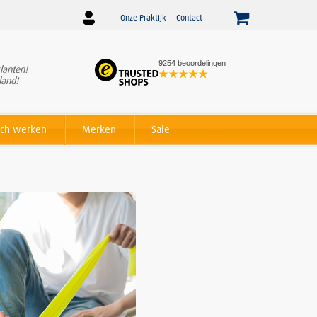
Onze Praktijk
Contact
9254 beoordelingen
lanten!
Winnaar
Beslist Webshop
land!
Award voor beste service!
ch werken
Merken
Sale