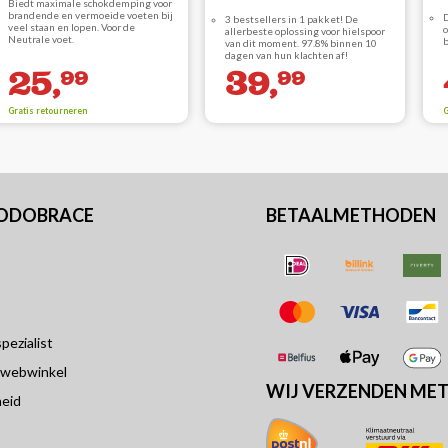
Biedt maximale schokdemping voor
brandende en vermoeide voeten bij
D
3 bestsellers in 1 pakket! De
veel staan en lopen. Voor de
o
allerbeste oplossing voor hielspoor
Neutrale voet.
b
van dit moment. 97.8% binnen 10
dagen van hun klachten af!
25,
39,
99
99
Gratis retourneren
G
PODOBRACE
BETAALMETHODEN
ezialist
 webwinkel
WIJ VERZENDEN ME
eid