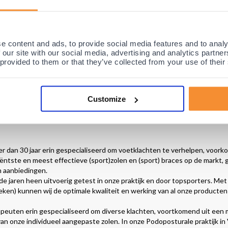
lachten aan de binnenkant van de voet zijn een hallux valgus, hielspoor 
binnenzijde van de enkel ervaren door het
tarsaal tunnelsyndroom
.
de beste inlegzolen en enkelbraces. Daarnaast bieden wij de juiste onde
e content and ads, to provide social media features and to analy
 our site with our social media, advertising and analytics partn
 provided to them or that they’ve collected from your use of their
kan als vervelend worden ervaren, omdat dit deel van de voet regelmati
k en wrijving. Veel voorkomende klachten die zich aan de buitenkant van 
an de zijkant van de voet. Deze klachten kunnen verholpen worden met d
Customize
le andere klachten die geen pijn doen, maar wel als vervelend kunnen wor
eetvoeten
en
wintervoeten
.
er dan 30 jaar erin gespecialiseerd om voetklachten te verhelpen, voork
iëntste en meest effectieve (sport)zolen en (sport) braces op de markt
n aanbiedingen.
de jaren heen uitvoerig getest in onze praktijk en door topsporters. Met
oeken) kunnen wij de optimale kwaliteit en werking van al onze producte
rapeuten erin gespecialiseerd om diverse klachten, voortkomend uit een
an onze individueel aangepaste zolen. In onze Podoposturale praktijk i