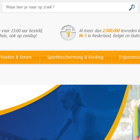
voor 23:00 uur besteld,
Al meer dan
2.500.000
tevreden k
huis, ook op zondag!
Nr.1
in Nederland, België en Duits
Voeten & Tenen
Sportbescherming & Kleding
Ergonomis