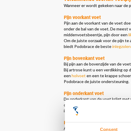
Wanneer er wordt gekeken naar de pij
Pijn voorkant voet
Pijn aan de voorkant van de voet doet
onder de bal van de voet. De meest 
middenvoetsbeentje, pijn door een
l
Om de juiste oorzaak voor de pijn t
biedt Podobrace de beste
inlegzolen
Pijn bovenkant voet
Bij pijn aan de bovenzijde van de vo
Bij artrose kunt u een verdikking op
een
holvoet
en een te krappe schoen 
Podobrace de juiste ondersteuning.
Pijn onderkant voet
De onderkant van de voet krijgt met 
onder het grote teengewricht kan pi
inlegzolen van dit moment.
Pijn binnenkant voet
Aan de binnenkant van de voet komen 
Consent