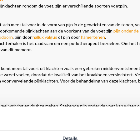
nklachten rondom de voet, zijn er verschillende soorten voetpijn.
 zich meestal voor in de vorm van pijn in de gewrichten van de tenen, vo
voorkomende pijnklachten aan de voorkant van de voet zijn
pijn onder de
ikdoorn
, pijn door
hallux valgus
of pijn door
hamertenen
.
e achterhalen is het raadzaam om een podotherapeut bezoeken. Om het h
van dit moment.
et komt meestal voort uit klachten zoals een gebroken middenvoetsbeent
 de wreef voelen, doordat de kwaliteit van het kraakbeen verslechtert. V
voor vervelende pijnklachten. Voor de behandeling van deze klachten, b
veel wrijving en druk te maken. Stekende pijn onder de voet kan wijzen 
jnklachten veroorzaken. Voor de behandeling van deze klachten, biedt 
veel verschillende pijnklachten voor. Zo kunt u last hebben van tinteli
Details