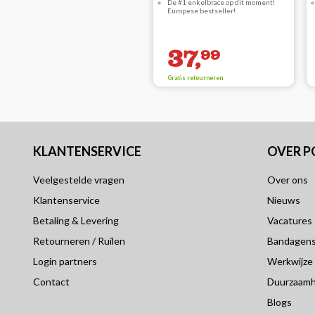
De #1 enkelbrace op dit moment!
Europese bestseller!
37,
99
Gratis retourneren
KLANTENSERVICE
OVER 
Veelgestelde vragen
Over ons
Klantenservice
Nieuws
Betaling & Levering
Vacatures
Retourneren / Ruilen
Bandagensp
Login partners
Werkwijze
Contact
Duurzaamh
Blogs