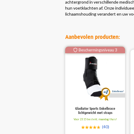
achtergrond in verschillende medisch
hun voetklachten af. Onze individue
lichaamshouding verandert en uw voe
Aanbevolen producten:
Beschermingsniveau 3
Enkelbrace!
Gladiator Sports Enkelbrace
lichtgewicht met straps
Voor 23:15 besteld, maandag thuis!
(40)