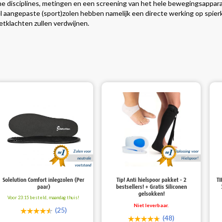
e disciplines, metingen en een screening van het hele bewegingsapparaa
el aangepaste (sport)zolen hebben namelijk een directe werking op spie
tklachten zullen verdwijnen.
Zolen voor
Oplossing voor
neutrale
Hielspoor!
voetstand
Solelution Comfort inlegzolen (Per
Tip! Anti hielspoor pakket - 2
TI
paar)
bestsellers! + Gratis Siliconen
gelsokken!
Voor 23:15 besteld, maandag thuis!
Niet leverbaar.
(25)
(48)