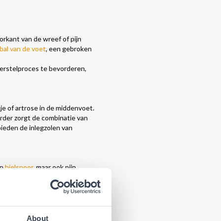
orkant van de wreef of pijn
 bal van de voet
, een gebroken
erstelproces te bevorderen,
je of artrose in de middenvoet.
erder zorgt de combinatie van
ieden de inlegzolen van
op
hielspoor
, maar ook pijn
Podobrace de beste
ngen, zwellingen of
About