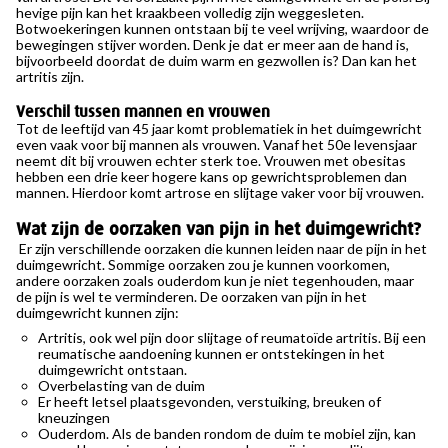
hevige pijn kan het kraakbeen volledig zijn weggesleten.
Botwoekeringen kunnen ontstaan bij te veel wrijving, waardoor de
bewegingen stijver worden. Denk je dat er meer aan de hand is,
bijvoorbeeld doordat de duim warm en gezwollen is? Dan kan het
artritis zijn.
Verschil tussen mannen en vrouwen
Tot de leeftijd van 45 jaar komt problematiek in het duimgewricht
even vaak voor bij mannen als vrouwen. Vanaf het 50e levensjaar
neemt dit bij vrouwen echter sterk toe. Vrouwen met obesitas
hebben een drie keer hogere kans op gewrichtsproblemen dan
mannen. Hierdoor komt artrose en slijtage vaker voor bij vrouwen.
Wat zijn de oorzaken van pijn in het duimgewricht?
Er zijn verschillende oorzaken die kunnen leiden naar de pijn in het
duimgewricht. Sommige oorzaken zou je kunnen voorkomen,
andere oorzaken zoals ouderdom kun je niet tegenhouden, maar
de pijn is wel te verminderen. De oorzaken van pijn in het
duimgewricht kunnen zijn:
Artritis, ook wel pijn door slijtage of reumatoïde artritis. Bij een
reumatische aandoening kunnen er ontstekingen in het
duimgewricht ontstaan.
Overbelasting van de duim
Er heeft letsel plaatsgevonden, verstuiking, breuken of
kneuzingen
Ouderdom. Als de banden rondom de duim te mobiel zijn, kan