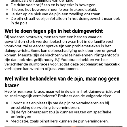
duimbasis en duimmuis van de hand)
De duim voelt stijf aan en is beperkt in bewegen
Tijdens het bewegen hoor je een krakend geluid.
Je ziet op de plek van de pijn een zwelling ontstaan.
De pijn straalt voel je niet alleen in het duimgewricht maar ook
in de pols
Wat te doen tegen pijn in het duimgewricht
Bij ouderen, vrouwen, mensen met een beroep waar de
gewrichten sterk worden belast en waar het in de familie veel
voorkomt, zal er eerder sprake zijn van problematieken in het
duimgewricht. Soms kan de beschadiging ook door een ongeval
komen. Meestal zijn de klachten wel te herkennen, röntgenfoto’s
zijn dan ook niet gelijk nodig. Bij Podobrace hebben we hier
verschillende duimbraces voor, zodat deze problematiek makkelijk
verholpen kan worden of juist voorkomen.
Wel willen behandelen van de pijn, maar nog geen
brace?
Heb je nog geen brace, maar wil je de pijn in het duimgewricht wel
zo snel mogelijk verminderen? Probeer dan de volgende tips:
Houdt rust en plaats ijs om de pijn te verminderen en bij
ontsteking de zwelling te verminderen.
Bij de fysiotherapeut zou je kunnen vragen om specifieke
oefeningen
Medicatie, zoals pijnstillers kunnen de pijn verminderen.