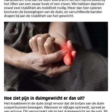
het tillen van een zwaar boek of een steen. We hebben daardoor
zowel veel stabiliteit als mobiliteit nodig. Meer dan tien spieren
besturen de bewegingen van de duim, en verschillende banden
dragen bij aan de stabiliteit van het gewricht.
Hoe ziet pijn in duimgewricht er dan uit?
Het kraakbeen in de duim zorgt ervoor dat de botjes van de duim
soepel kunnen bewegen. Wanneer er slijtage optreedt, spreek je
van artrose. Dit veroorzaakt pijn in het duimgewricht en de pols. Bij