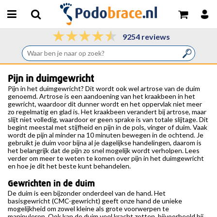
9254 reviews
Pijn in duimgewricht
Pijn in het duimgewricht
? Dit wordt ook wel artrose van de duim
genoemd. Artrose is een aandoening van het kraakbeen in het
gewricht, waardoor dit dunner wordt en het oppervlak niet meer
zo regelmatig en glad is. Het kraakbeen verandert bij artrose, maar
slijt niet volledig, waardoor er geen sprake is van totale slijtage. Dit
begint meestal met stijfheid en pijn in de pols, vinger of duim. Vaak
wordt de pijn al minder na 10 minuten bewegen in de ochtend. Je
gebruikt je duim voor bijna al je dagelijkse handelingen, daarom is
het belangrijk dat de pijn zo snel mogelijk wordt verholpen. Lees
verder om meer te weten te komen over pijn in het duimgewricht
en hoe je dit het beste kunt behandelen.
Gewrichten in de duim
De duim is een bijzonder onderdeel van de hand. Het
basisgewricht (CMC-gewricht) geeft onze hand de unieke
mogelijkheid om zowel kleine als grote voorwerpen te
manipuleren. Ook kan de duim veel kracht zetten, bijvoorbeeld bij