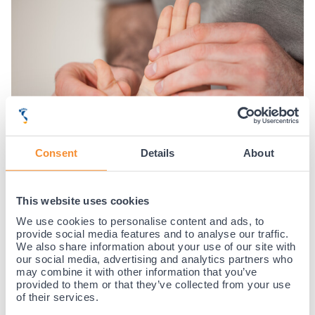
Consent
Details
About
This website uses cookies
Wanneer wel medische hulp inschakelen?
We use cookies to personalise content and ads, to
Is de pijn ondraaglijk of denk je dat de duimgewrichten ernstig
provide social media features and to analyse our traffic.
beschadigd zijn? Raadpleeg dan een arts. Zij kunnen met een
röntgenfoto vaststellen of er scheuringen of andere afwijkingen
We also share information about your use of our site with
zijn in het gewricht. Een snelle diagnose is belangrijk om de pijn
our social media, advertising and analytics partners who
effectief te behandelen.
may combine it with other information that you’ve
provided to them or that they’ve collected from your use
Welke brace past het beste bij jou?
of their services.
Bij Podobrace bieden we diverse
duimbraces
aan voor pijn in het