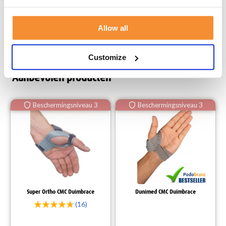
duimgewricht, elk geschikt voor verschillende klachten en met
verschillende niveaus van ondersteuning. Op onze website vind je
per brace een overzicht van het beschermingsniveau en de
toepassing. Kies de brace die bij jouw klachten past, zodat je snel
Allow all
je dagelijkse werkzaamheden, zoals schrijven en sporten, weer
kunt oppakken. Voor vragen kun je altijd
contact
opnemen met
ons team van specialisten.
Customize
Aanbevolen producten
Beschermingsniveau 3
Beschermingsniveau 3
Super Ortho CMC Duimbrace
Dunimed CMC Duimbrace
(16)