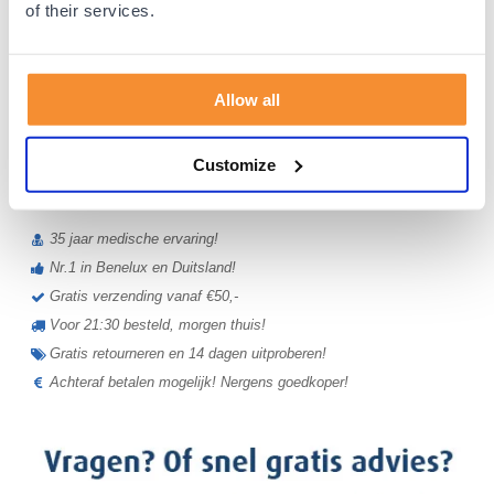
Gladiator Sports Beschermbroek /
of their services.
Keepersbroek - kort
(16)
Allow all
46,
99
Voor 23:59 besteld,
Customize
binnen 1-3 werkdagen bezorgd.
35 jaar medische ervaring!
Nr.1 in Benelux en Duitsland!
Gratis verzending vanaf €50,-
Voor 21:30 besteld, morgen thuis!
Gratis retourneren en 14 dagen uitproberen!
Achteraf betalen mogelijk! Nergens goedkoper!