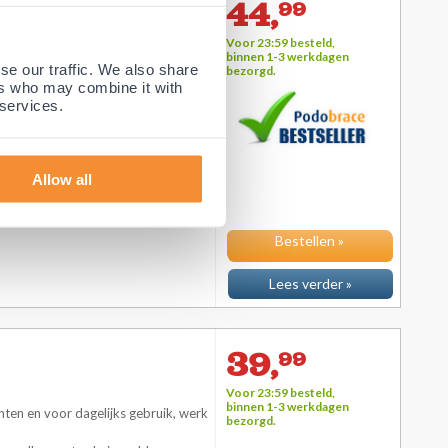
44,
99
Voor 23:59 besteld,
binnen 1-3 werkdagen
hten en voor dagelijks gebruik, werk
se our traffic. We also share
bezorgd.
ers who may combine it with
oor alle soorten knieproblemen.
 services.
port. Deze brace heeft twee
dsluitingen waardoor de kniebrace
Allow all
Bestellen »
Lees verder »
39,
99
Voor 23:59 besteld,
binnen 1-3 werkdagen
hten en voor dagelijks gebruik, werk
bezorgd.