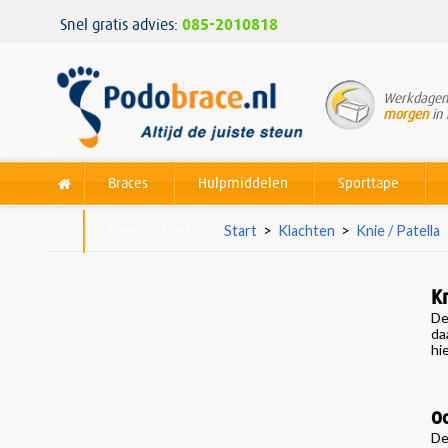
Snel gratis advies:
085-2010818
Werkdagen 
morgen
in 
Braces
Hulpmiddelen
Sporttape
Zoek op klacht
Start
>
Klachten
>
Knie / Patella
Kn
De
da
hi
Oo
De