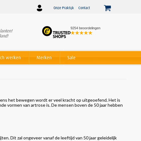
Onze Praktijk
Contact
9254 beoordelingen
lanten!
Winnaar
Beslist Webshop
land!
Award voor beste service!
ch werken
Merken
Sale
dens het bewegen wordt er veel kracht op uitgeoefend. Het is
ende vormen van artrose is. De mensen boven de 50 jaar hebben
ten. Dit zal ongeveer vanaf de leeftijd van 50 jaar geleidelijk