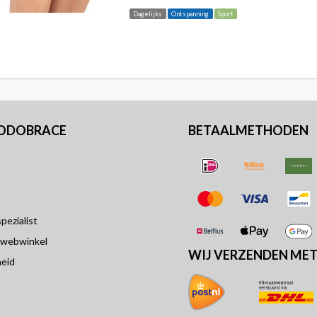
Dagelijks
Ontspanning
Sport
PODOBRACE
BETAALMETHODEN
ezialist
 webwinkel
WIJ VERZENDEN ME
eid