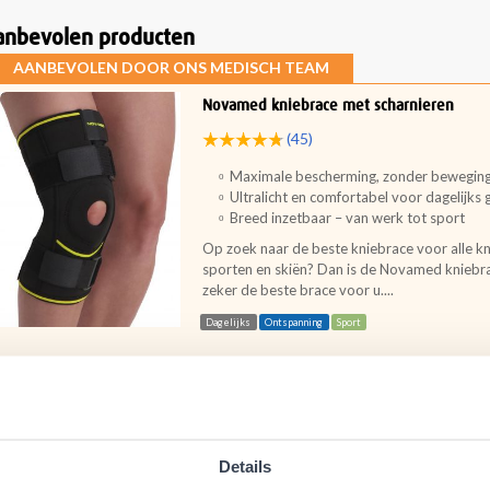
anbevolen producten
AANBEVOLEN DOOR ONS MEDISCH TEAM
Novamed kniebrace met scharnieren
(45)
Maximale bescherming, zonder bewegin
Ultralicht en comfortabel voor dagelijks 
Breed inzetbaar – van werk tot sport
Op zoek naar de beste kniebrace voor alle k
sporten en skiën? Dan is de Novamed kniebra
zeker de beste brace voor u....
Dagelijks
Ontspanning
Sport
Details
One Support Kniebrace met Baleinen