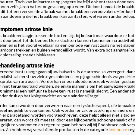
beuren. Toch kan knieartrose op jongere leeftijd ook ontstaan door een 
nnen zelfs jaren na het ongeval nog optreden. Dit komt omdat de kraa
l dit tot een versnelde afbraak van het kraakbeen veroorzaken. Hierdoor ka
n aandoening die het kraakbeen kan aantasten, wel via een ander beloop
ymptomen artrose knie
t kraakbeenlaagje tussen de botten slijt bij knieartrose, waardoor er bot
t doorloopt tot de benen. Deze klachten kunnen toenemen na activiteiten
elen en is het vooral voelbaar na een periode van rust zoals na het sla
ardoor strekken en buigen vermoeilijkt wordt. Van extra bot aangroei kan 
k plotseling steeds blokkeren.
handeling artrose knie
lereerst kunt u langsgaan bij uw huisarts. Is de artrose zo verergert, d
ecialist zal eerst uw ziektegeschiedenis en pijngeschiedenis vragen. Hie
 sprake van artrose is. Verder kan er een bloedonderzoek worden gedaan 
n niet teruggedraaid worden, de enige manier is om het aanwezige kraak
g minimaal een half uur te bewegen, rust is namelijk slecht. Een ander a
nder druk op het kniegewricht en hoe minder slijtage!
rder kan u worden door verwezen naar een fysiotherapeut, die bepaalde
veel mogelijk te voorkomen. Ook worden er vak ontstekingsremmers en pi
n er paracetamol worden voorgeschreven, deze helpt alleen niet altijd even
ereren, dan wordt dit meestal door een kijkoperatie schoongemaakt of de
gelijk te voorkomen en tegen te gaan hebben wij bij Podobrace ook ver
an. Zo hebben wij verschillende producten in de categorie
kniebrace
tege