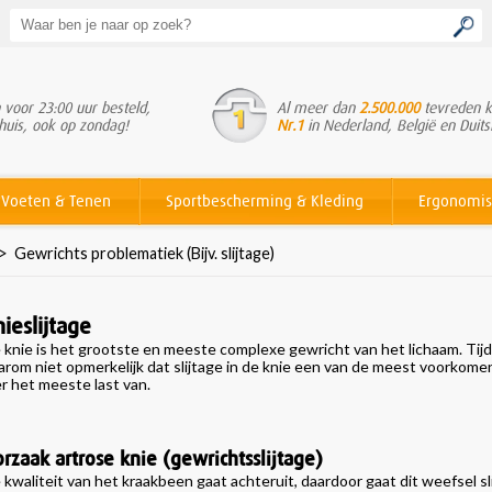
voor 23:00 uur besteld,
Al meer dan
2.500.000
tevreden k
huis, ook op zondag!
Nr.1
in Nederland, België en Duits
Voeten & Tenen
Sportbescherming & Kleding
Ergonomis
>
Gewrichts problematiek (Bijv. slijtage)
ieslijtage
 knie is het grootste en meeste complexe gewricht van het lichaam. Tij
arom niet opmerkelijk dat slijtage in de knie een van de meest voorkom
er het meeste last van.
rzaak artrose knie (gewrichtsslijtage)
 kwaliteit van het kraakbeen gaat achteruit, daardoor gaat dit weefsel slij