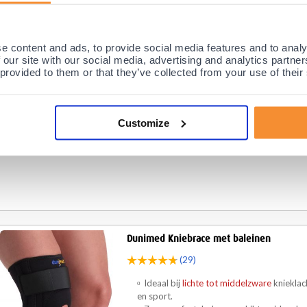
(18)
Ideaal bij
lichte tot middelzware
knieklac
e content and ads, to provide social media features and to analy
en sport.
 our site with our social media, advertising and analytics partn
Zeer comfortabel en geschikt en ideaal v
 provided to them or that they’ve collected from your use of their
De nieuwste kniebrace van het merk One Sup
verweven baleinen en bevat twee klittenban
goed op zijn plaats blijft....
Customize
Dagelijks
Ontspanning
Sport
Dunimed Kniebrace met baleinen
(29)
Ideaal bij
lichte tot middelzware
knieklac
en sport.