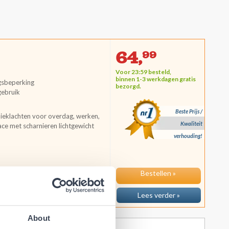
64,
99
Voor 23:59 besteld,
binnen 1-3 werkdagen
gratis
gsbeperking
bezorgd.
gebruik
Beste Prijs /
nieklachten voor overdag, werken,
Kwaliteit
ce met scharnieren lichtgewicht
verhouding!
Bestellen »
Lees verder »
About