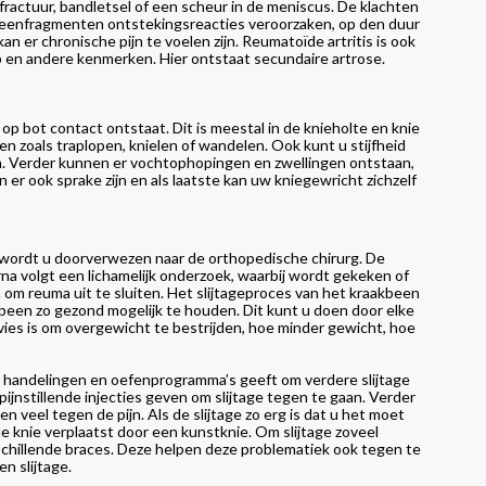
fractuur, bandletsel of een scheur in de meniscus. De klachten
kbeenfragmenten ontstekingsreacties veroorzaken, op den duur
n er chronische pijn te voelen zijn. Reumatoïde artritis is ook
 en andere kenmerken. Hier ontstaat secundaire artrose.
 op bot contact ontstaat. Dit is meestal in de knieholte en knie
 zoals traplopen, knielen of wandelen. Ook kunt u stijfheid
pen. Verder kunnen er vochtophopingen en zwellingen ontstaan,
er ook sprake zijn en als laatste kan uw kniegewricht zichzelf
an wordt u doorverwezen naar de orthopedische chirurg. De
rna volgt een lichamelijk onderzoek, waarbij wordt gekeken of
om reuma uit te sluiten. Het slijtageproces van het kraakbeen
been zo gezond mogelijk te houden. Dit kunt u doen door elke
dvies is om overgewicht te bestrijden, hoe minder gewicht, hoe
 handelingen en oefenprogramma’s geeft om verdere slijtage
jnstillende injecties geven om slijtage tegen te gaan. Verder
 veel tegen de pijn. Als de slijtage zo erg is dat u het moet
 knie verplaatst door een kunstknie. Om slijtage zoveel
schillende braces. Deze helpen deze problematiek ook tegen te
n slijtage.