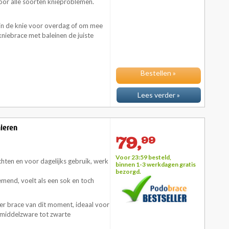
oor alle soorten knieproblemen.
 in de knie voor overdag of om mee
niebrace met baleinen de juiste
Bestellen »
Lees verder »
ieren
79,
99
Voor 23:59 besteld,
chten en voor dagelijks gebruik, werk
binnen 1-3 werkdagen
gratis
bezorgd.
mend, voelt als een sok en toch
r brace van dit moment, ideaal voor
j middelzware tot zwarte