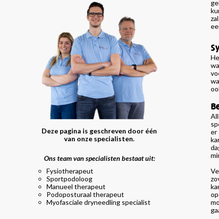
ge
ku
za
ee
S
He
wa
vo
wa
oo
Be
Al
sp
Deze pagina is geschreven door één
er
van onze specialisten.
ka
da
mi
Ons team van specialisten bestaat uit:
Fysiotherapeut
Ve
Sportpodoloog
zo
Manueel therapeut
ka
Podoposturaal therapeut
op
Myofasciale dryneedling specialist
mo
ga