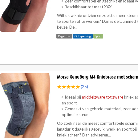
Zeer comfortabel en geschikt en ideaal v
Beschikbaar tot maat XXXL
Wilt u uw knie ontzien en zoekt u meer steun
te sporten of te werken? Dan is de Dunimed k
keuze. De...
Dagelijks
Ontspanning
Sport
Morsa GenuBerg M4 Kniebrace met scharn
(25)
Ideaal bij
middelzware tot zware
kniekla
en sport.
Gemaakt van gebreid materiaal, zeer ade
optimale steun!
Op zoek naar de meest comfortabele scharnie
langdurig dagelijks gebruik, werk en sport bi
knieklachten? Dan adviseren...