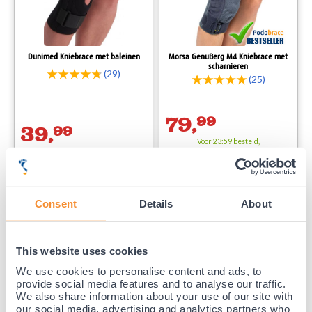
Dunimed Kniebrace met baleinen
Morsa GenuBerg M4 Kniebrace met
scharnieren
(29)
(25)
79,
99
39,
99
Voor 23:59 besteld,
Voor 23:59 besteld,
binnen 1-3 werkdagen
gratis
binnen 1-3 werkdagen bezorgd.
bezorgd.
Consent
Details
About
35 jaar medische ervaring!
Nr.1 in Benelux en Duitsland!
Gratis verzending vanaf €50,-
This website uses cookies
Voor 21:30 besteld, morgen thuis!
We use cookies to personalise content and ads, to
Gratis retourneren en 14 dagen uitproberen!
provide social media features and to analyse our traffic.
We also share information about your use of our site with
Achteraf betalen mogelijk! Nergens goedkoper!
our social media, advertising and analytics partners who