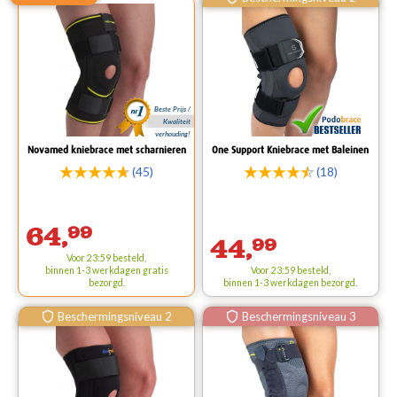
Beste Prijs /
Kwaliteit
verhouding!
Novamed kniebrace met scharnieren
One Support Kniebrace met Baleinen
(45)
(18)
64,
99
44,
99
Voor 23:59 besteld,
binnen 1-3 werkdagen
gratis
Voor 23:59 besteld,
bezorgd.
binnen 1-3 werkdagen bezorgd.
Beschermingsniveau 2
Beschermingsniveau 3