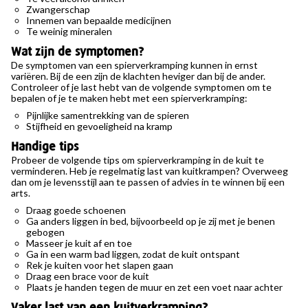
Zwangerschap
Innemen van bepaalde medicijnen
Te weinig mineralen
Wat zijn de symptomen?
De symptomen van een spierverkramping kunnen in ernst
variëren. Bij de een zijn de klachten heviger dan bij de ander.
Controleer of je last hebt van de volgende symptomen om te
bepalen of je te maken hebt met een spierverkramping:
Pijnlijke samentrekking van de spieren
Stijfheid en gevoeligheid na kramp
Handige tips
Probeer de volgende tips om spierverkramping in de kuit te
verminderen. Heb je regelmatig last van kuitkrampen? Overweeg
dan om je levensstijl aan te passen of advies in te winnen bij een
arts.
Draag goede schoenen
Ga anders liggen in bed, bijvoorbeeld op je zij met je benen
gebogen
Masseer je kuit af en toe
Ga in een warm bad liggen, zodat de kuit ontspant
Rek je kuiten voor het slapen gaan
Draag een brace voor de kuit
Plaats je handen tegen de muur en zet een voet naar achter
Vaker last van een kuitverkramping?