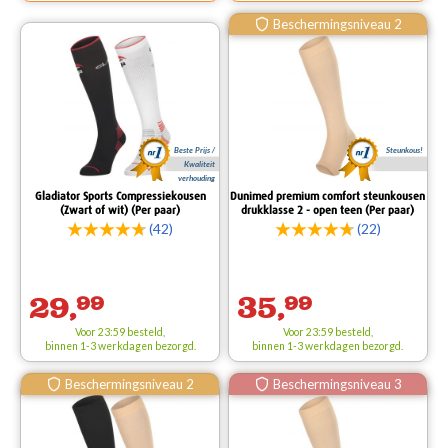
Beschermingsniveau 2
Beste Prijs /
Steunkous!
Kwaliteit
verhouding
Gladiator Sports Compressiekousen
Dunimed premium comfort steunkousen
(Zwart of wit) (Per paar)
drukklasse 2 - open teen (Per paar)
(42)
(22)
29,
99
35,
99
Voor 23:59 besteld,
Voor 23:59 besteld,
binnen 1-3 werkdagen bezorgd.
binnen 1-3 werkdagen bezorgd.
Beschermingsniveau 2
Beschermingsniveau 3