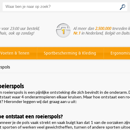
voor 23:00 uur besteld,
Al meer dan
2.500.000
tevreden k
huis, ook op zondag!
Nr.1
in Nederland, België en Duits
Voeten & Tenen
Sportbescherming & Kleding
Ergonomis
spols
oeierspols
en
roeierspols
is een pijnlijke ontsteking die zich bevindt in de onderarm
tstaat waar 4 onderarmspieren elkaar kruisen. Maar hoe ontstaat een roe
t? Hieronder leggen wij dat graag aan u uit:
e ontstaat een roeierspols?
nneer je de pols vaak strekt en vaak buigt kan dat 1 van de oorzaken zij
t sporten of werken veel gewichtheffen, turnen of andere sporten uito