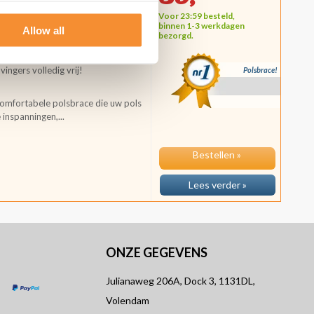
Voor 23:59 besteld,
binnen 1-3 werkdagen
Allow all
polsklachten
bezorgd.
Geschikt voor overdag, werk en
ingers volledig vrij!
Polsbrace!
 comfortabele polsbrace die uw pols
 inspanningen,...
Bestellen »
Lees verder »
ONZE GEGEVENS
Julianaweg 206A, Dock 3, 1131DL,
Volendam