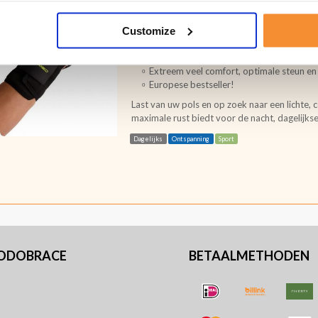
(42)
Customize
Ideaal voor alle middelzware tot zware 
Spalk is gevormd naar de hand en pols. 
sport.
Extreem veel comfort, optimale steun en v
Europese bestseller!
Last van uw pols en op zoek naar een lichte,
maximale rust biedt voor de nacht, dagelijkse
Dagelijks
Ontspanning
Sport
PODOBRACE
BETAALMETHODEN