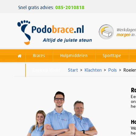
Snel gratis advies:
085-2010818
Werkdagen 
morgen
in 
Braces
Hulpmiddelen
Sporttape
Zoek op klacht
Start
>
Klachten
>
Pols
>
Roeier
R
E
on
he
Ho
Wa
he