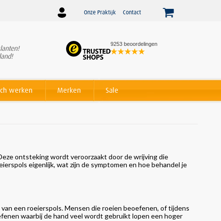
Onze Praktijk
Contact
9253 beoordelingen
lanten!
Winnaar
Beslist Webshop
land!
Award voor beste service!
ch werken
Merken
Sale
. Deze ontsteking wordt veroorzaakt door de wrijving die
ierspols eigenlijk, wat zijn de symptomen en hoe behandel je
n van een roeierspols. Mensen die roeien beoefenen, of tijdens
efenen waarbij de hand veel wordt gebruikt lopen een hoger