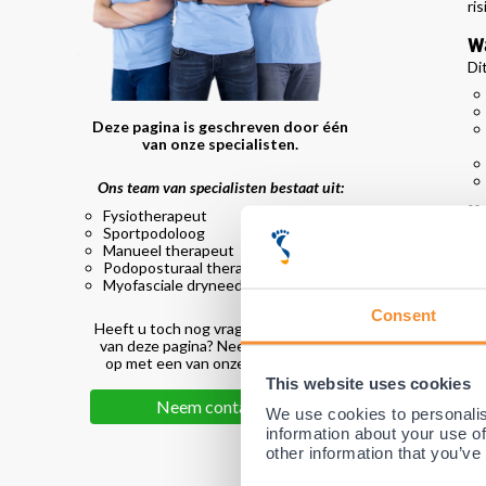
ri
W
Di
Deze pagina is geschreven door één
van onze specialisten.
Ons team van specialisten bestaat uit:
Ho
Fysiotherapeut
Sportpodoloog
Be
Manueel therapeut
de
Podoposturaal therapeut
pl
Myofasciale dryneedling specialist
ro
Consent
In
Heeft u toch nog vragen na het lezen
po
van deze pagina? Neem dan contact
op met een van onze specialisten!
This website uses cookies
A
Neem contact op
We use cookies to personalis
information about your use of
other information that you’ve