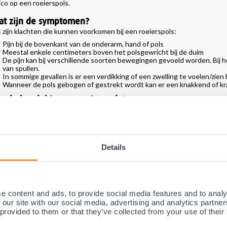
sico op een roeierspols.
at zijn de symptomen?
t zijn klachten die kunnen voorkomen bij een roeierspols:
Pijn bij de bovenkant van de onderarm, hand of pols
Meestal enkele centimeters boven het polsgewricht bij de duim
De pijn kan bij verschillende soorten bewegingen gevoeld worden. Bij he
van spullen.
In sommige gevallen is er een verdikking of een zwelling te voelen/zien 
Wanneer de pols gebogen of gestrekt wordt kan er een knakkend of krak
e behandel je een roeierspols?
handelingen voor deze klacht bestaat vaak uit het nemen rust. Rust is he
 pols te voorzien van de optimale rust is het aanschaffen van een polsbra
otselinge bewegingen maakt. Het houdt de pols op één plek. Hierdoor kan j
eierspols.
Details
 de alleruiterste gevallen is het ook mogelijk om het ontstekingsweefsel 
lsbrace
voldoet in de meeste gevallen prima om het probleem op te loss
anbevolen producten
e content and ads, to provide social media features and to analy
AANBEVOLEN DOOR ONS MEDISCH TEAM
 our site with our social media, advertising and analytics partn
 provided to them or that they’ve collected from your use of their
Novamed Lichtgewicht Polsbrace