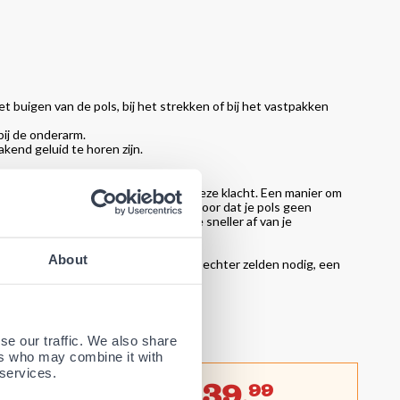
t buigen van de pols, bij het strekken of bij het vastpakken
bij de onderarm.
end geluid te horen zijn.
el belangrijk bij het verhelpen van deze klacht. Een manier om
ce. Een polsbrace zorgt er namelijk voor dat je pols geen
e pols sneller revalideren en ben je sneller af van je
About
operatief te laten verwijderen. Dit is echter zelden nodig, een
en.
se our traffic. We also share
ers who may combine it with
 services.
39,
99