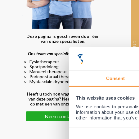
Deze pagina is geschreven door één
van onze specialisten.
BESCHERMINGSNIVEAU 2
Ons team van specialisten bestaat uit:
Fysiotherapeut
Sportpodoloog
Manueel therapeut
Podoposturaal therapeut
Consent
Myofasciale dryneedling specialist
Heeft u toch nog vragen na het lezen
This website uses cookies
van deze pagina? Neem dan contact
op met een van onze specialisten!
We use cookies to personalis
information about your use of
Neem contact op
other information that you’ve