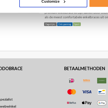
Customize
Meest comfortabele en meest ademende
De Malleotrain S enkelbrace heeft dezelfde 
premium enkelbrace en zijn samen door onze 
als de meest comfortabele enkelbraces uit on.
Dagelijks
Ontspanning
Sport
PODOBRACE
BETAALMETHODEN
ezialist
 webwinkel