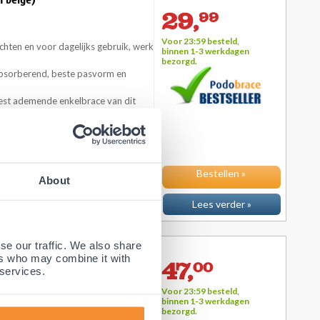
n beige)
29,
99
Voor 23:59 besteld,
chten en voor dagelijks gebruik, werk
binnen 1-3 werkdagen
bezorgd.
t absorberend, beste pasvorm en
est ademende enkelbrace van dit
or lichte tot middelzware enkel
Bestellen »
About
Lees verder »
se our traffic. We also share
ers who may combine it with
47,
00
 services.
Voor 23:59 besteld,
chten en voor dagelijks gebruik, werk
binnen 1-3 werkdagen
bezorgd.