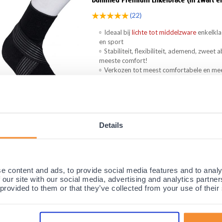
Dunimed Premium Enkelbrace (in zwart e
(22)
Ideaal bij
lichte tot middelzware
enkelkla
en sport
Stabiliteit, flexibiliteit, ademend, zwee
meeste comfort!
Verkozen tot meest comfortabele en me
moment!
Op zoek naar een comfortabele enkelbrace vo
klachten? De Dunime...
Dagelijks
Ontspanning
Sport
Details
e content and ads, to provide social media features and to analy
Bauerfeind MalleoTrain S Enkelbrace
 our site with our social media, advertising and analytics partn
 provided to them or that they’ve collected from your use of their
(2)
Ideaal bij
lichte tot middelzware
enkelkla
en sport.