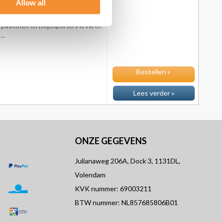
Allow all
 enkelbrace van dit moment!
eigenschappen als de Dunimed
patiënten en (top)sporters ervaren
..
Bestellen »
Lees verder »
ONZE GEGEVENS
Julianaweg 206A, Dock 3, 1131DL,
Volendam
KVK nummer: 69003211
BTW nummer: NL857685806B01