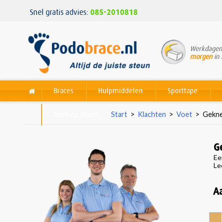
Snel gratis advies:
085-2010818
Werkdagen 
morgen
in 
Braces
Hulpmiddelen
Sporttape
Zoek op klacht
Start
>
Klachten
>
Voet
>
Gekne
G
Ee
Le
A