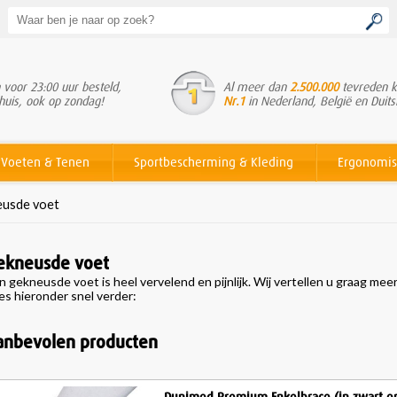
voor 23:00 uur besteld,
Al meer dan
2.500.000
tevreden k
huis, ook op zondag!
Nr.1
in Nederland, België en Duits
Voeten & Tenen
Sportbescherming & Kleding
Ergonomis
usde voet
ekneusde voet
n gekneusde voet is heel vervelend en pijnlijk. Wij vertellen u graag m
es hieronder snel verder:
anbevolen producten