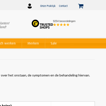
Onze Praktijk
Contact
9254 beoordelingen
lanten!
Winnaar
Beslist Webshop
land!
Award voor beste service!
ch werken
Merken
Sale
eer over het onstaan, de symptomen en de behandeling hiervan.