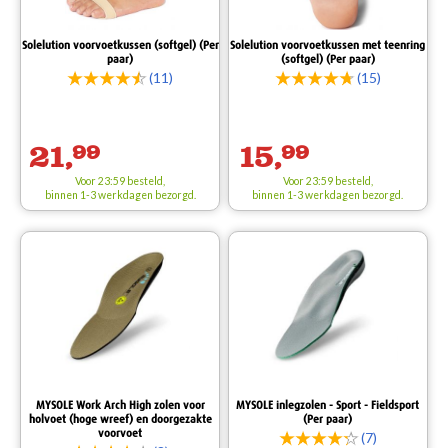
Solelution voorvoetkussen (softgel) (Per
Solelution voorvoetkussen met teenring
paar)
(softgel) (Per paar)
(11)
(15)
21,
99
15,
99
Voor 23:59 besteld,
Voor 23:59 besteld,
binnen 1-3 werkdagen bezorgd.
binnen 1-3 werkdagen bezorgd.
MYSOLE Work Arch High zolen voor
MYSOLE inlegzolen - Sport - Fieldsport
holvoet (hoge wreef) en doorgezakte
(Per paar)
voorvoet
(7)