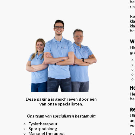
be
re
Re
kl
kl
he
We
Hi
gr
Ho
He
he
Deze pagina is geschreven door één
van onze specialisten.
R
Ui
Ons team van specialisten bestaat uit:
an
Fysiotherapeut
vo
Sportpodoloog
Manueel therapeut
Ee