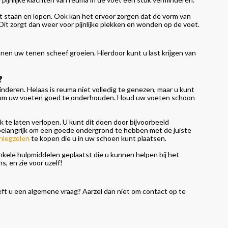
het staan en lopen. Ook kan het ervoor zorgen dat de vorm van
it zorgt dan weer voor pijnlijke plekken en wonden op de voet.
nnen uw tenen scheef groeien. Hierdoor kunt u last krijgen van
?
inderen. Helaas is reuma niet volledig te genezen, maar u kunt
rijk om uw voeten goed te onderhouden. Houd uw voeten schoon
 te laten verlopen. U kunt dit doen door bijvoorbeeld
belangrijk om een goede ondergrond te hebben met de juiste
inlegzolen
te kopen die u in uw schoen kunt plaatsen.
le hulpmiddelen geplaatst die u kunnen helpen bij het
, en zie voor uzelf!
eft u een algemene vraag? Aarzel dan niet om contact op te