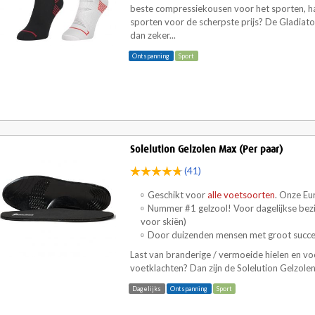
beste compressiekousen voor het sporten, ha
sporten voor de scherpste prijs? De Gladiat
dan zeker...
Ontspanning
Sport
Solelution Gelzolen Max (Per paar)
(41)
Geschikt voor
alle voetsoorten
. Onze Eu
Nummer #1 gelzool! Voor dagelijkse bez
voor skiën)
Door duizenden mensen met groot succes 
Last van branderige / vermoeide hielen en v
voetklachten? Dan zijn de
Solelution Gelzol
Dagelijks
Ontspanning
Sport