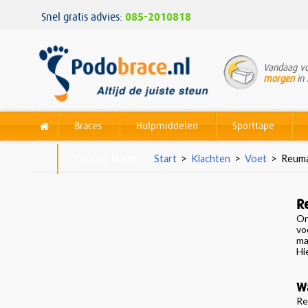
Snel gratis advies:
085-2010818
Vandaag vo
morgen
in 
Braces
Hulpmiddelen
Sporttape
Zoek op klacht
Start
>
Klachten
>
Voet
>
Reuma
R
On
vo
ma
Hi
Wa
Re