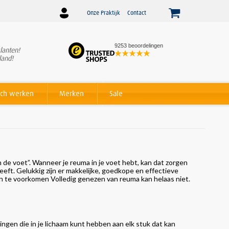
Onze Praktijk
Contact
9253 beoordelingen
lanten!
Winnaar
Beslist Webshop
land!
Award voor beste service!
ch werken
Merken
Sale
de voet”. Wanneer je reuma in je voet hebt, kan dat zorgen
heeft. Gelukkig zijn er makkelijke, goedkope en effectieve
en te voorkomen Volledig genezen van reuma kan helaas niet.
gen die in je lichaam kunt hebben aan elk stuk dat kan