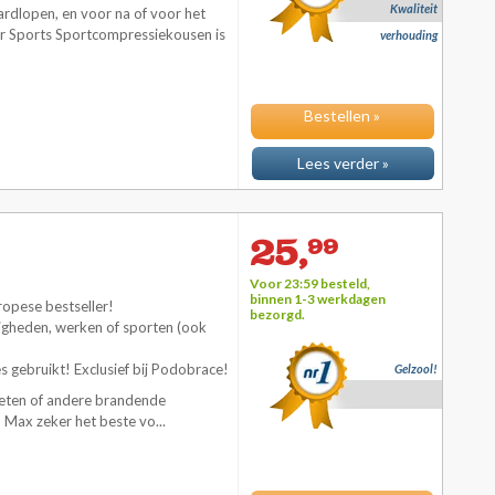
Kwaliteit
rdlopen, en voor na of voor het
or Sports Sportcompressiekousen is
verhouding
Bestellen »
Lees verder »
25,
99
Voor 23:59 besteld,
binnen 1-3 werkdagen
ropese bestseller!
bezorgd.
igheden, werken of sporten (ook
gebruikt! Exclusief bij Podobrace!
Gelzool!
oeten of andere brandende
en Max
zeker het beste vo...