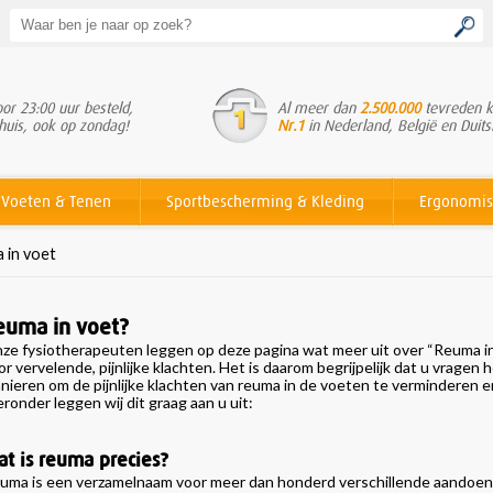
or 23:00 uur besteld,
Al meer dan
2.500.000
tevreden k
huis, ook op zondag!
Nr.1
in Nederland, België en Duits
Voeten & Tenen
Sportbescherming & Kleding
Ergonomis
 in voet
euma in voet?
ze fysiotherapeuten leggen op deze pagina wat meer uit over “Reuma in 
or vervelende, pijnlijke klachten. Het is daarom begrijpelijk dat u vragen 
nieren om de pijnlijke klachten van reuma in de voeten te verminderen 
eronder leggen wij dit graag aan u uit:
t is reuma precies?
uma is een verzamelnaam voor meer dan honderd verschillende aandoenin