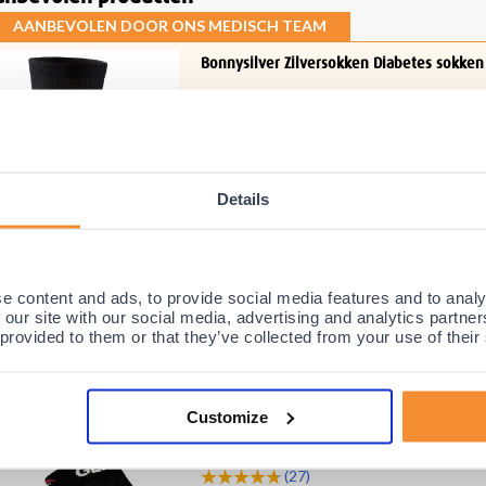
AANBEVOLEN DOOR ONS MEDISCH TEAM
Bonnysilver Zilversokken Diabetes sokken
(12)
Maximaal draagcomfort met naadloze t
Verbetert de bloedcirculatie in de voete
Antibacteriële werking en stimuleert de
Details
De Bonnysilver Zilversokken Diabetes sokken
diabetes patiënten en dragen bij aan een sne
doorbloeding. Daarbij hebben de zilversokken
e content and ads, to provide social media features and to analy
 our site with our social media, advertising and analytics partn
 provided to them or that they’ve collected from your use of their
Customize
Gladiator Sports Compressiesokken (per p
(27)