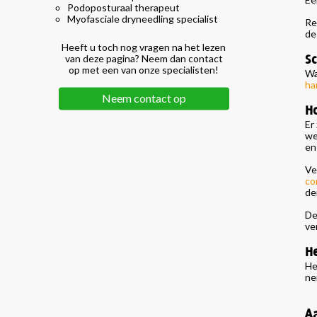
Podoposturaal therapeut
Myofasciale dryneedling specialist
Re
de
Heeft u toch nog vragen na het lezen
Sc
van deze pagina? Neem dan contact
op met een van onze specialisten!
Wa
ha
Neem contact op
Ho
Er
we
en
Ve
co
de
De
ve
He
He
ne
A