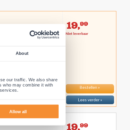
19,
99
Niet leverbaar
een
n en tenen
 genezing van wonden
About
 zijn speciaal ontworpen voor
llere wondgenezing en betere
 een anti...
se our traffic. We also share
ers who may combine it with
Bestellen »
 services.
Lees verder »
Allow all
aar)
19,
99