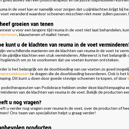
uma in de voet kan er namelijk voor zorgen dat u pijnklachten krijgt bij 
 voet veranderd waardoor schoenen misschien niet meer zullen passen. D
heef groeien van tenen
nneer u voor een langere tijd reuma in de voet niet laat behandelen, ku
mertenen
, klauwtenen of mallet-tenen.
e kunt u de klachten van reuma in de voet verminderen
 zijn verschillende manieren om de klachten van reuma in de voet te verm
l de pijnlijke klachten een stuk verminderen. Allereerst is het belang
 hygiënisch om zo te voorkomen dat uw voeten kunnen ontsteken.
rder is het belangrijk om de doorbloeding van uw voeten zo goed mogelijk
mpressiekousen
te dragen die de doorbloeding bevorderen. Ook is het 
mping. Dit kunt u doen door goede stevige schoenen te kopen, of door
 podotherapeuten van Podobrace hebben onder deze klachtenpagina enke
rminderen van de klachten van reuma in de voet. Bekijk de producten eens
eft u nog vragen?
eft u verder nog vragen over reuma in de voet, over de producten of he
men! Ons team van specialisten helpt u graag verder!
anbevolen producten