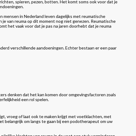
richten, spieren, pezen, botten. Het komt soms ook voor dat je
aandoeningen.
n mensen in Nederland leven dagelijks met reumatische
an je van reuma op dit moment nog niet genezen. Reumatische
komt het vaak voor dat je pas na jaren doorhebt dat je reuma
derd verschillende aandoeningen. Echter bestaan er een paar
kers denken dat het kan komen door omgevingsfactoren zoals
felijkheid een rol spelen.
t, vroeg of laat ook te maken krijgt met voetklachten, met
et belangrijk om langs te gaan bij een podotherapeut om uw
ijnlijke klachten van reuma in de voet een stuk verminderen.