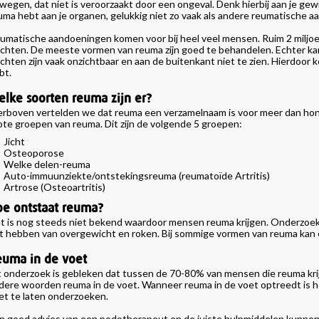
wegen, dat niet is veroorzaakt door een ongeval. Denk hierbij aan je gew
uma hebt aan je organen, gelukkig niet zo vaak als andere reumatische 
umatische aandoeningen komen voor bij heel veel mensen. Ruim 2 miljoe
achten. De meeste vormen van reuma zijn goed te behandelen. Echter k
achten zijn vaak onzichtbaar en aan de buitenkant niet te zien. Hierdoor 
bt.
lke soorten reuma zijn er?
erboven vertelden we dat reuma een verzamelnaam is voor meer dan hon
ote groepen van reuma. Dit zijn de volgende 5 groepen:
Jicht
Osteoporose
Welke delen-reuma
Auto-immuunziekte/ontstekingsreuma (reumatoïde Artritis)
Artrose (Osteoartritis)
e ontstaat reuma?
t is nog steeds niet bekend waardoor mensen reuma krijgen. Onderzoe
t hebben van overgewicht en roken. Bij sommige vormen van reuma kan er
euma in de voet
t onderzoek is gebleken dat tussen de 70-80% van mensen die reuma krijg
dere woorden reuma in de voet. Wanneer reuma in de voet optreedt is h
et te laten onderzoeken.
n goed advies van een podotherapeut en de juiste hulpmiddelen kunnen p