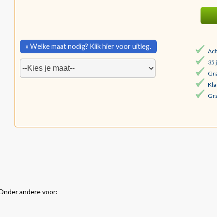
» Welke maat nodig? Klik hier voor uitleg.
Ach
35 
Gra
Kla
Gra
 Onder andere voor: