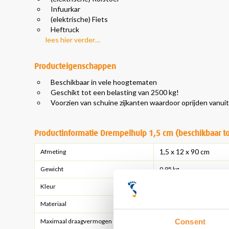
Infuurkar
(elektrische) Fiets
Heftruck
lees hier verder…
Producteigenschappen
Beschikbaar in vele hoogtematen
Geschikt tot een belasting van 2500 kg!
Voorzien van schuine zijkanten waardoor oprijden vanuit 
Productinformatie Drempelhulp 1,5 cm (beschikbaar to
1,5 x 12 x 90 cm
Afmeting
Gewicht
0,95 kg
Kleur
Zwart
Materiaal
100% gerecycled rubber
Consent
Maximaal draagvermogen
2500 kg