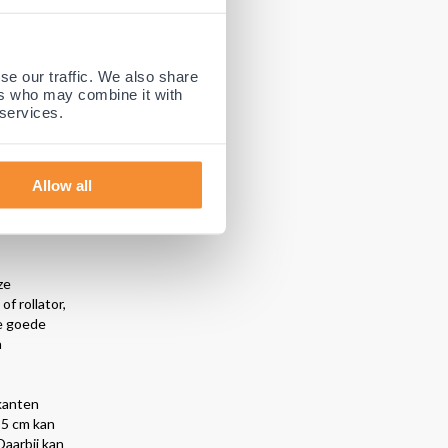
se our traffic. We also share
eciale
ers who may combine it with
n. Mocht u de
 services.
ijgesneden
Allow all
ze
f rollator,
e goede
n
jkanten
,5 cm kan
Daarbij kan