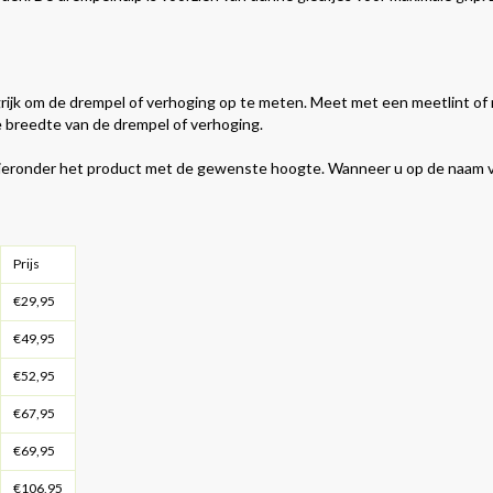
grijk om de drempel of verhoging op te meten. Meet met een meetlint of
de breedte van de drempel of verhoging.
hieronder het product met de gewenste hoogte. Wanneer u op de naam 
Prijs
€29,95
€49,95
€52,95
€67,95
€69,95
€106,95