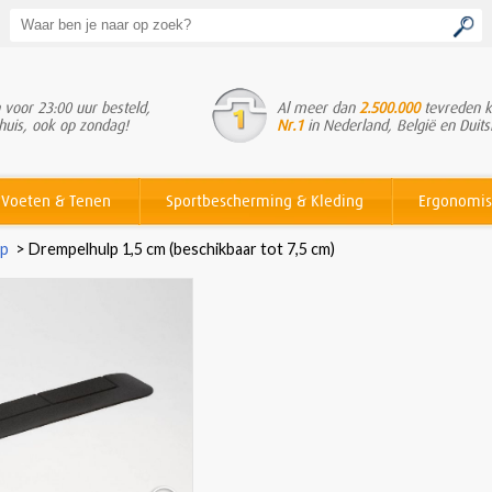
voor 23:00 uur besteld,
Al meer dan
2.500.000
tevreden k
huis, ook op zondag!
Nr.1
in Nederland, België en Duits
Voeten & Tenen
Sportbescherming & Kleding
Ergonomis
lp
>
Drempelhulp 1,5 cm (beschikbaar tot 7,5 cm)