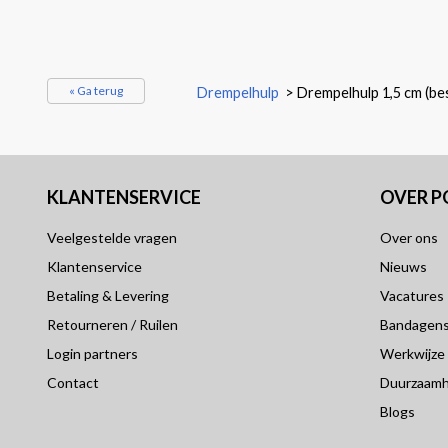
« Ga terug
Drempelhulp
>
Drempelhulp 1,5 cm (bes
KLANTENSERVICE
OVER 
Veelgestelde vragen
Over ons
Klantenservice
Nieuws
Betaling & Levering
Vacatures
Retourneren / Ruilen
Bandagensp
Login partners
Werkwijze
Contact
Duurzaamh
Blogs