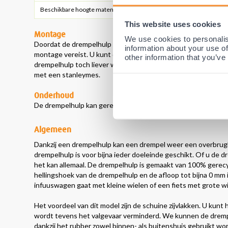
Beschikbare hoogte maten
1,5 - 7,5 cm
This website uses cookies
Montage
We use cookies to personalis
Doordat de drempelhulp met schuine zijvlakken relatief gezie
information about your use of
montage vereist. U kunt de drempelhulp op de juiste plaats ne
other information that you’ve
drempelhulp toch liever wel bevestigen dan kan dit met dubbe
met een stanleymes.
Onderhoud
De drempelhulp kan gereinigd worden met azijn of groene ze
Algemeen
Dankzij een drempelhulp kan een drempel weer een overbrugb
drempelhulp is voor bijna ieder doeleinde geschikt. Of u de d
het kan allemaal. De drempelhulp is gemaakt van 100% gere
hellingshoek van de drempelhulp en de afloop tot bijna 0 mm 
infuuswagen gaat met kleine wielen of een fiets met grote w
Het voordeel van dit model zijn de schuine zijvlakken. U kunt
wordt tevens het valgevaar verminderd. We kunnen de drempe
dankzij het rubber zowel binnen- als buitenshuis gebruikt wor