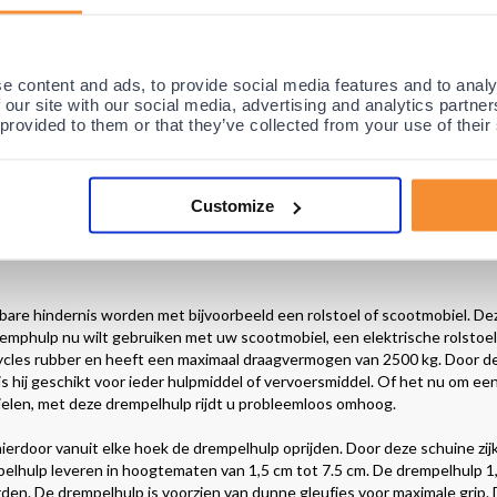
e content and ads, to provide social media features and to analy
n wat zwaarder is dan bijvoorbeeld de budget drempelhulp, is er geen sp
 our site with our social media, advertising and analytics partn
erleggen en door het gewicht zal deze goed op zijn plaats blijven ligge
 provided to them or that they’ve collected from your use of their
lzijdig tape of montage lijm/kit. De drempelhulp tot 4 cm kan worden b
Customize
ep. Vervolgens goed naspoelen.
are hindernis worden met bijvoorbeeld een rolstoel of scootmobiel. De
remphulp nu wilt gebruiken met uw scootmobiel, een elektrische rolstoel o
cycles rubber en heeft een maximaal draagvermogen van 2500 kg. Door d
is hij geschikt voor ieder hulpmiddel of vervoersmiddel. Of het nu om ee
ielen, met deze drempelhulp rijdt u probleemloos omhoog.
 hierdoor vanuit elke hoek de drempelhulp oprijden. Door deze schuine zi
lhulp leveren in hoogtematen van 1,5 cm tot 7.5 cm. De drempelhulp 1
den. De drempelhulp is voorzien van dunne gleufjes voor maximale grip. 