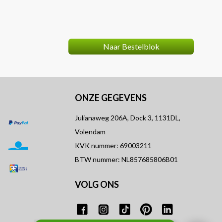
review
Naar Bestelblok
ONZE GEGEVENS
Julianaweg 206A, Dock 3, 1131DL,
Volendam
KVK nummer: 69003211
BTW nummer: NL857685806B01
VOLG ONS
T