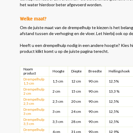
het water hierdoor beter afgevoerd worden.
Welke maat?
Om de juiste maat van de drempelhulp te kiezen is het belan
afstand tussen de verhoging en de vloer. Let hierbij ook op 
Heeft u een drempelhulp nodig in een andere hoogte? Kies 
product klikt komt u op de juiste pagina terecht.
Naam
Hoogte
Diepte
Breedte
Hellingshoek
product
Drempelhulp
1,5 cm
12 cm
90 cm
12,5%
1,5 cm
Drempelhulp
2 cm
15 cm
90 cm
13,3 %
2 cm
Drempelhulp
2,5 cm
20 cm
90 cm
12,5%
2,5 cm
Drempelhulp
3 cm
24 cm
90 cm
12,5%
3 cm
Drempelhulp
3,5 cm
28 cm
90 cm
12,5%
3,5 cm
Drempelhulp
4 cm
31 cm
90 cm
12,9%