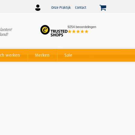
Onze Praktijk
Contact
9254 beoordelingen
lanten!
Winnaar
Beslist Webshop
land!
Award voor beste service!
ch werken
Merken
Sale