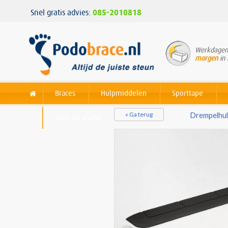
Snel gratis advies:
085-2010818
Werkdagen 
morgen
in 
Braces
Hulpmiddelen
Sporttape
« Ga terug
Drempelhu
Zoek op klacht