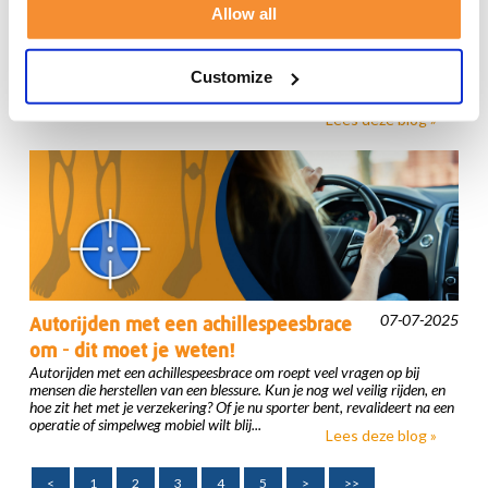
07-07-2025
Kan een brace helpen bij
Allow all
achillespeespijn?
Een brace kan echt helpen bij achillespeespijn. Veel mensen die
regelmatig sporten, zoals hardlopers en voetballers, kennen deze pijn
Customize
wel. Het kan je dagelijkse activiteiten behoorlijk in de weg zitten, maar
gelukkig zijn er manieren om de pijn te ve...
Lees deze blog »
07-07-2025
Autorijden met een achillespeesbrace
om - dit moet je weten!
Autorijden met een achillespeesbrace om roept veel vragen op bij
mensen die herstellen van een blessure. Kun je nog wel veilig rijden, en
hoe zit het met je verzekering? Of je nu sporter bent, revalideert na een
operatie of simpelweg mobiel wilt blij...
Lees deze blog »
<
1
2
3
4
5
>
>>