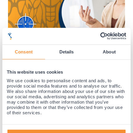
07-07-2025
Is een duimbrace geschikt voor een
Consent
Details
About
peesontsteking?
Een duimbrace kan zeker geschikt zijn bij een peesontsteking in de
duim. Veel mensen ervaren pijn in het duimgewricht of de pols door
overbelasting of een ontstoken pees. Een brace kan dan verlichting
This website uses cookies
geven, de duim stabiliseren en verdere irritatie...
We use cookies to personalise content and ads, to
Lees deze blog »
provide social media features and to analyse our traffic.
We also share information about your use of our site with
our social media, advertising and analytics partners who
may combine it with other information that you’ve
provided to them or that they’ve collected from your use
of their services.