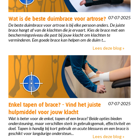
07-07-2025
Wat is de beste duimbrace voor artrose?
De beste duimbrace voor artrose is bij elke persoon anders. De juiste
brace hangt af van de klachten die je ervaart. Kies de brace met een
beschermingsniveau die past bij jouw klacht om klachten te
verminderen. Een goede brace kan helpen om de duim t...
Lees deze blog »
07-07-2025
Enkel tapen of brace? - Vind het juiste
hulpmiddel voor jouw klacht
Wat is beter voor de enkel, tapen of een brace? Beide opties bieden
ondersteuning, maar verschillen sterk in gebruiksgemak, effectiviteit en
doel. Tapen is handig bij kort gebruik en acute blessures en een brace is
geschikt voor langdurige ondersteun...
Lees deze blog »